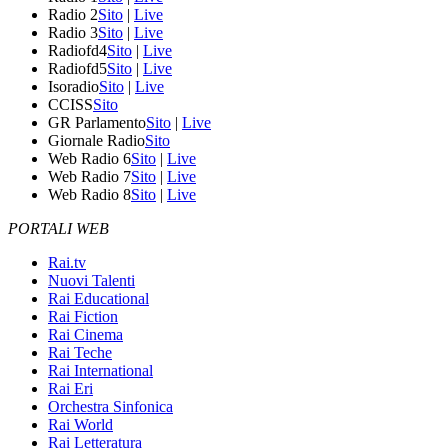
Radio 2
Sito
|
Live
Radio 3
Sito
|
Live
Radiofd4
Sito
|
Live
Radiofd5
Sito
|
Live
Isoradio
Sito
|
Live
CCISS
Sito
GR Parlamento
Sito
|
Live
Giornale Radio
Sito
Web Radio 6
Sito
|
Live
Web Radio 7
Sito
|
Live
Web Radio 8
Sito
|
Live
PORTALI WEB
Rai.tv
Nuovi Talenti
Rai Educational
Rai Fiction
Rai Cinema
Rai Teche
Rai International
Rai Eri
Orchestra Sinfonica
Rai World
Rai Letteratura