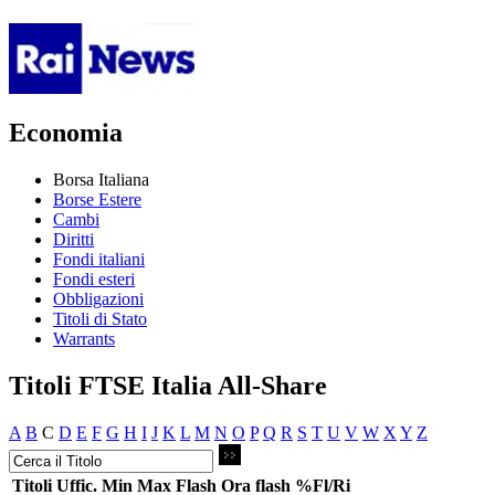
Economia
Borsa Italiana
Borse Estere
Cambi
Diritti
Fondi italiani
Fondi esteri
Obbligazioni
Titoli di Stato
Warrants
Titoli FTSE Italia All-Share
A
B
C
D
E
F
G
H
I
J
K
L
M
N
O
P
Q
R
S
T
U
V
W
X
Y
Z
Titoli
Uffic.
Min
Max
Flash
Ora flash
%Fl/Ri