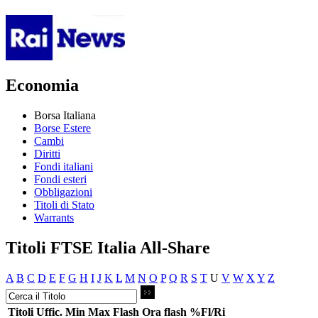
Economia
Borsa Italiana
Borse Estere
Cambi
Diritti
Fondi italiani
Fondi esteri
Obbligazioni
Titoli di Stato
Warrants
Titoli FTSE Italia All-Share
A
B
C
D
E
F
G
H
I
J
K
L
M
N
O
P
Q
R
S
T
U
V
W
X
Y
Z
Titoli
Uffic.
Min
Max
Flash
Ora flash
%Fl/Ri