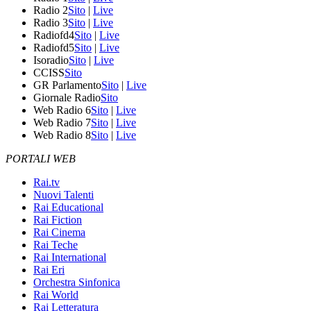
Radio 2
Sito
|
Live
Radio 3
Sito
|
Live
Radiofd4
Sito
|
Live
Radiofd5
Sito
|
Live
Isoradio
Sito
|
Live
CCISS
Sito
GR Parlamento
Sito
|
Live
Giornale Radio
Sito
Web Radio 6
Sito
|
Live
Web Radio 7
Sito
|
Live
Web Radio 8
Sito
|
Live
PORTALI WEB
Rai.tv
Nuovi Talenti
Rai Educational
Rai Fiction
Rai Cinema
Rai Teche
Rai International
Rai Eri
Orchestra Sinfonica
Rai World
Rai Letteratura