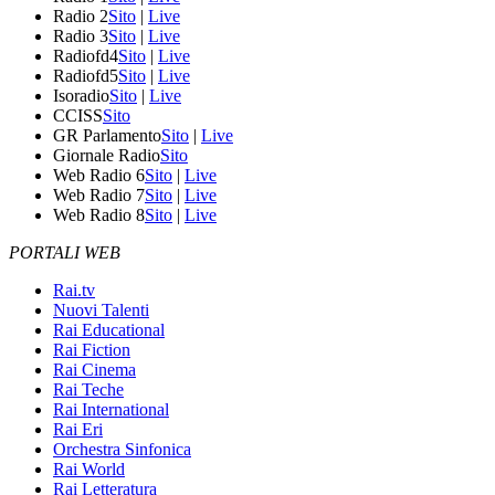
Radio 2
Sito
|
Live
Radio 3
Sito
|
Live
Radiofd4
Sito
|
Live
Radiofd5
Sito
|
Live
Isoradio
Sito
|
Live
CCISS
Sito
GR Parlamento
Sito
|
Live
Giornale Radio
Sito
Web Radio 6
Sito
|
Live
Web Radio 7
Sito
|
Live
Web Radio 8
Sito
|
Live
PORTALI WEB
Rai.tv
Nuovi Talenti
Rai Educational
Rai Fiction
Rai Cinema
Rai Teche
Rai International
Rai Eri
Orchestra Sinfonica
Rai World
Rai Letteratura