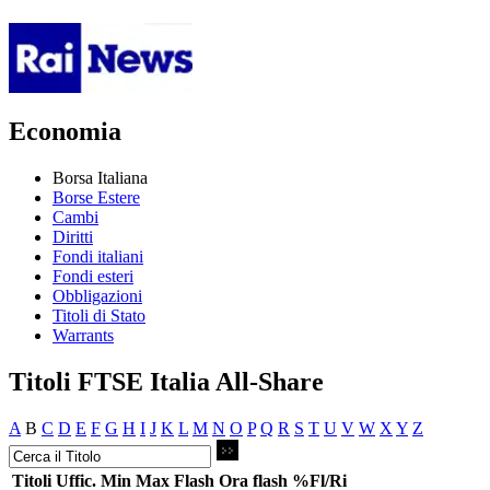
Economia
Borsa Italiana
Borse Estere
Cambi
Diritti
Fondi italiani
Fondi esteri
Obbligazioni
Titoli di Stato
Warrants
Titoli FTSE Italia All-Share
A
B
C
D
E
F
G
H
I
J
K
L
M
N
O
P
Q
R
S
T
U
V
W
X
Y
Z
Titoli
Uffic.
Min
Max
Flash
Ora flash
%Fl/Ri