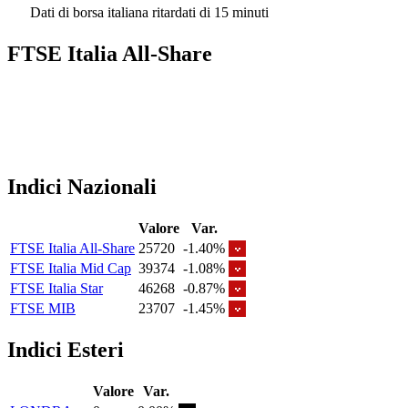
Dati di borsa italiana ritardati di 15 minuti
FTSE Italia All-Share
Indici Nazionali
Valore
Var.
FTSE Italia All-Share
25720
-1.40%
FTSE Italia Mid Cap
39374
-1.08%
FTSE Italia Star
46268
-0.87%
FTSE MIB
23707
-1.45%
Indici Esteri
Valore
Var.