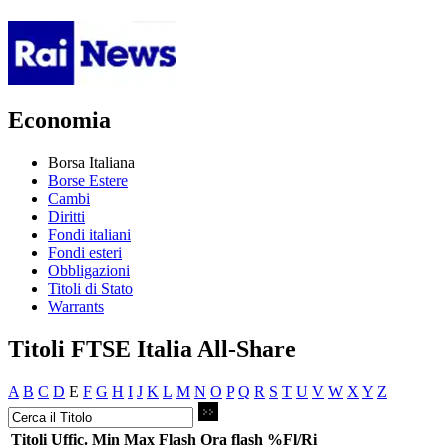
Economia
Borsa Italiana
Borse Estere
Cambi
Diritti
Fondi italiani
Fondi esteri
Obbligazioni
Titoli di Stato
Warrants
Titoli FTSE Italia All-Share
A
B
C
D
E
F
G
H
I
J
K
L
M
N
O
P
Q
R
S
T
U
V
W
X
Y
Z
Titoli
Uffic.
Min
Max
Flash
Ora flash
%Fl/Ri