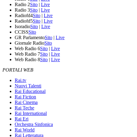
Radio 2
Sito
|
Live
Radio 3
Sito
|
Live
Radiofd4
Sito
|
Live
Radiofd5
Sito
|
Live
Isoradio
Sito
|
Live
CCISS
Sito
GR Parlamento
Sito
|
Live
Giornale Radio
Sito
Web Radio 6
Sito
|
Live
Web Radio 7
Sito
|
Live
Web Radio 8
Sito
|
Live
PORTALI WEB
Rai.tv
Nuovi Talenti
Rai Educational
Rai Fiction
Rai Cinema
Rai Teche
Rai International
Rai Eri
Orchestra Sinfonica
Rai World
Rai Letteratura