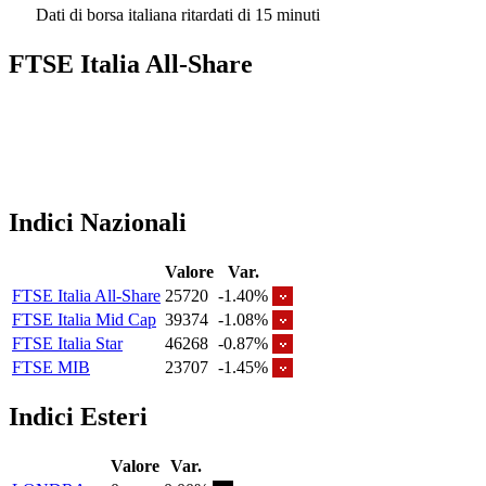
Dati di borsa italiana ritardati di 15 minuti
FTSE Italia All-Share
Indici Nazionali
Valore
Var.
FTSE Italia All-Share
25720
-1.40%
FTSE Italia Mid Cap
39374
-1.08%
FTSE Italia Star
46268
-0.87%
FTSE MIB
23707
-1.45%
Indici Esteri
Valore
Var.