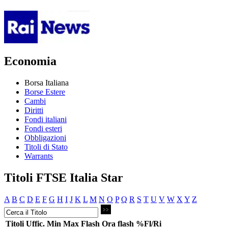
Economia
Borsa Italiana
Borse Estere
Cambi
Diritti
Fondi italiani
Fondi esteri
Obbligazioni
Titoli di Stato
Warrants
Titoli FTSE Italia Star
A
B
C
D
E
F
G
H
I
J
K
L
M
N
O
P
Q
R
S
T
U
V
W
X
Y
Z
Titoli
Uffic.
Min
Max
Flash
Ora flash
%Fl/Ri