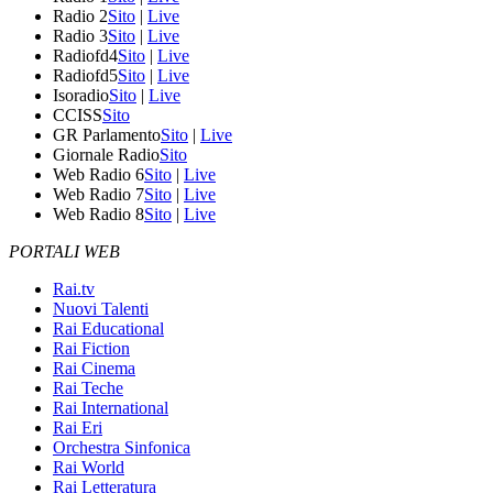
Radio 2
Sito
|
Live
Radio 3
Sito
|
Live
Radiofd4
Sito
|
Live
Radiofd5
Sito
|
Live
Isoradio
Sito
|
Live
CCISS
Sito
GR Parlamento
Sito
|
Live
Giornale Radio
Sito
Web Radio 6
Sito
|
Live
Web Radio 7
Sito
|
Live
Web Radio 8
Sito
|
Live
PORTALI WEB
Rai.tv
Nuovi Talenti
Rai Educational
Rai Fiction
Rai Cinema
Rai Teche
Rai International
Rai Eri
Orchestra Sinfonica
Rai World
Rai Letteratura