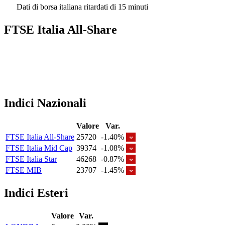
Dati di borsa italiana ritardati di 15 minuti
FTSE Italia All-Share
Indici Nazionali
Valore
Var.
FTSE Italia All-Share
25720
-1.40%
FTSE Italia Mid Cap
39374
-1.08%
FTSE Italia Star
46268
-0.87%
FTSE MIB
23707
-1.45%
Indici Esteri
Valore
Var.