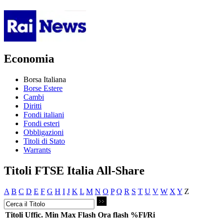
Economia
Borsa Italiana
Borse Estere
Cambi
Diritti
Fondi italiani
Fondi esteri
Obbligazioni
Titoli di Stato
Warrants
Titoli FTSE Italia All-Share
A
B
C
D
E
F
G
H
I
J
K
L
M
N
O
P
Q
R
S
T
U
V
W
X
Y
Z
Titoli
Uffic.
Min
Max
Flash
Ora flash
%Fl/Ri