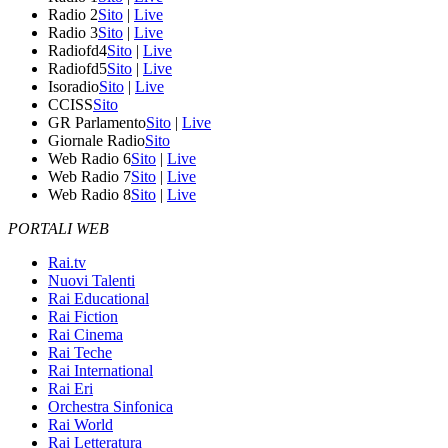
Radio 2
Sito
|
Live
Radio 3
Sito
|
Live
Radiofd4
Sito
|
Live
Radiofd5
Sito
|
Live
Isoradio
Sito
|
Live
CCISS
Sito
GR Parlamento
Sito
|
Live
Giornale Radio
Sito
Web Radio 6
Sito
|
Live
Web Radio 7
Sito
|
Live
Web Radio 8
Sito
|
Live
PORTALI WEB
Rai.tv
Nuovi Talenti
Rai Educational
Rai Fiction
Rai Cinema
Rai Teche
Rai International
Rai Eri
Orchestra Sinfonica
Rai World
Rai Letteratura