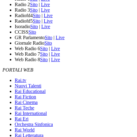
Radio 2
Sito
|
Live
Radio 3
Sito
|
Live
Radiofd4
Sito
|
Live
Radiofd5
Sito
|
Live
Isoradio
Sito
|
Live
CCISS
Sito
GR Parlamento
Sito
|
Live
Giornale Radio
Sito
Web Radio 6
Sito
|
Live
Web Radio 7
Sito
|
Live
Web Radio 8
Sito
|
Live
PORTALI WEB
Rai.tv
Nuovi Talenti
Rai Educational
Rai Fiction
Rai Cinema
Rai Teche
Rai International
Rai Eri
Orchestra Sinfonica
Rai World
Rai Letteratura