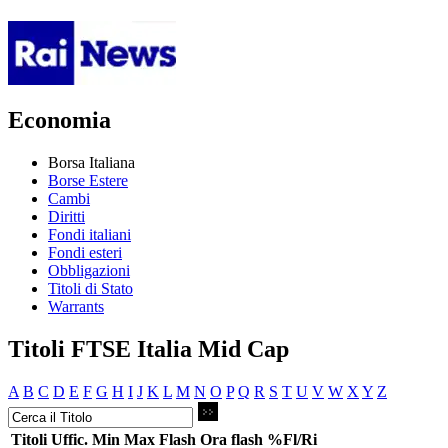
Economia
Borsa Italiana
Borse Estere
Cambi
Diritti
Fondi italiani
Fondi esteri
Obbligazioni
Titoli di Stato
Warrants
Titoli FTSE Italia Mid Cap
A
B
C
D
E
F
G
H
I
J
K
L
M
N
O
P
Q
R
S
T
U
V
W
X
Y
Z
Titoli
Uffic.
Min
Max
Flash
Ora flash
%Fl/Ri