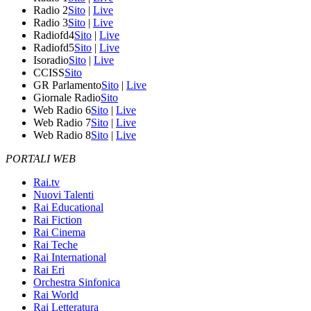
Radio 2
Sito
|
Live
Radio 3
Sito
|
Live
Radiofd4
Sito
|
Live
Radiofd5
Sito
|
Live
Isoradio
Sito
|
Live
CCISS
Sito
GR Parlamento
Sito
|
Live
Giornale Radio
Sito
Web Radio 6
Sito
|
Live
Web Radio 7
Sito
|
Live
Web Radio 8
Sito
|
Live
PORTALI WEB
Rai.tv
Nuovi Talenti
Rai Educational
Rai Fiction
Rai Cinema
Rai Teche
Rai International
Rai Eri
Orchestra Sinfonica
Rai World
Rai Letteratura