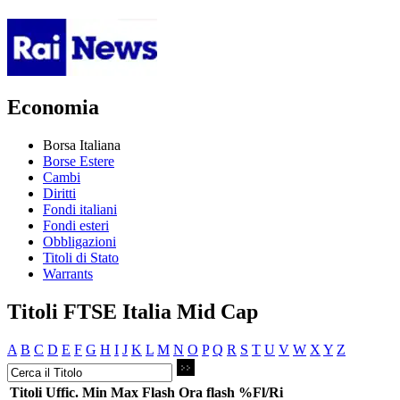
Economia
Borsa Italiana
Borse Estere
Cambi
Diritti
Fondi italiani
Fondi esteri
Obbligazioni
Titoli di Stato
Warrants
Titoli FTSE Italia Mid Cap
A
B
C
D
E
F
G
H
I
J
K
L
M
N
O
P
Q
R
S
T
U
V
W
X
Y
Z
Titoli
Uffic.
Min
Max
Flash
Ora flash
%Fl/Ri