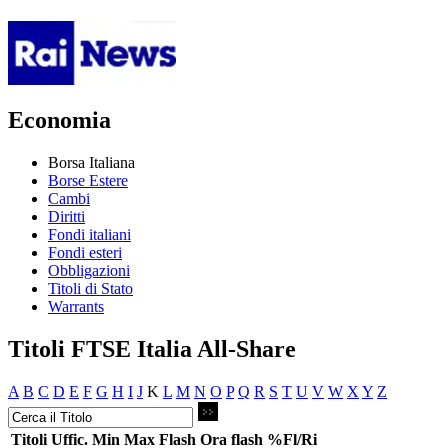
Economia
Borsa Italiana
Borse Estere
Cambi
Diritti
Fondi italiani
Fondi esteri
Obbligazioni
Titoli di Stato
Warrants
Titoli FTSE Italia All-Share
A
B
C
D
E
F
G
H
I
J
K
L
M
N
O
P
Q
R
S
T
U
V
W
X
Y
Z
Titoli
Uffic.
Min
Max
Flash
Ora flash
%Fl/Ri