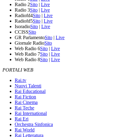
Radio 2
Sito
|
Live
Radio 3
Sito
|
Live
Radiofd4
Sito
|
Live
Radiofd5
Sito
|
Live
Isoradio
Sito
|
Live
CCISS
Sito
GR Parlamento
Sito
|
Live
Giornale Radio
Sito
Web Radio 6
Sito
|
Live
Web Radio 7
Sito
|
Live
Web Radio 8
Sito
|
Live
PORTALI WEB
Rai.tv
Nuovi Talenti
Rai Educational
Rai Fiction
Rai Cinema
Rai Teche
Rai International
Rai Eri
Orchestra Sinfonica
Rai World
Rai Letteratura