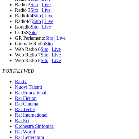
Radio 2
Sito
|
Live
Radio 3
Sito
|
Live
Radiofd4
Sito
|
Live
Radiofd5
Sito
|
Live
Isoradio
Sito
|
Live
CCISS
Sito
GR Parlamento
Sito
|
Live
Giornale Radio
Sito
Web Radio 6
Sito
|
Live
Web Radio 7
Sito
|
Live
Web Radio 8
Sito
|
Live
PORTALI WEB
Rai.tv
Nuovi Talenti
Rai Educational
Rai Fiction
Rai Cinema
Rai Teche
Rai International
Rai Eri
Orchestra Sinfonica
Rai World
Rai Letteratura