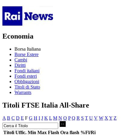
Economia
Borsa Italiana
Borse Estere
Cambi
Diritti
Fondi italiani
Fondi esteri
Obbligazioni
Titoli di Stato
Warrants
Titoli FTSE Italia All-Share
A
B
C
D
E
F
G
H
I
J
K
L
M
N
O
P
Q
R
S
T
U
V
W
X
Y
Z
Titoli
Uffic.
Min
Max
Flash
Ora flash
%Fl/Ri