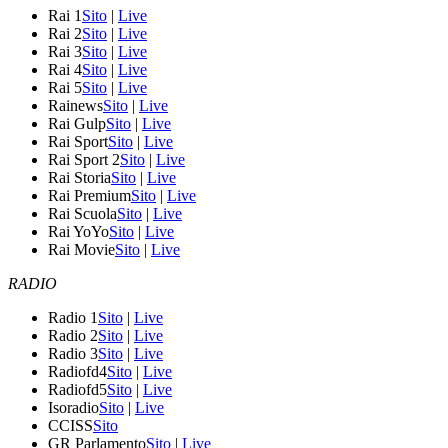
Rai 1
Sito
|
Live
Rai 2
Sito
|
Live
Rai 3
Sito
|
Live
Rai 4
Sito
|
Live
Rai 5
Sito
|
Live
Rainews
Sito
|
Live
Rai Gulp
Sito
|
Live
Rai Sport
Sito
|
Live
Rai Sport 2
Sito
|
Live
Rai Storia
Sito
|
Live
Rai Premium
Sito
|
Live
Rai Scuola
Sito
|
Live
Rai YoYo
Sito
|
Live
Rai Movie
Sito
|
Live
RADIO
Radio 1
Sito
|
Live
Radio 2
Sito
|
Live
Radio 3
Sito
|
Live
Radiofd4
Sito
|
Live
Radiofd5
Sito
|
Live
Isoradio
Sito
|
Live
CCISS
Sito
GR Parlamento
Sito
|
Live