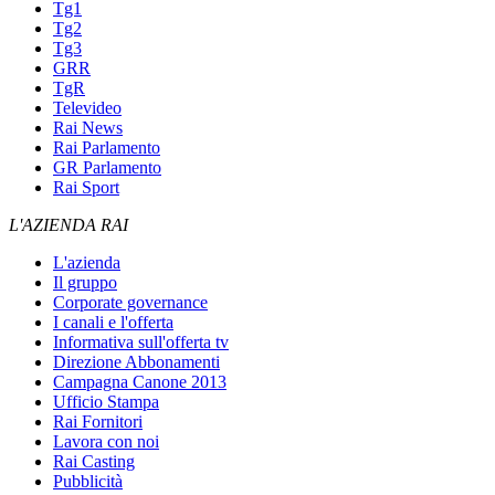
Tg1
Tg2
Tg3
GRR
TgR
Televideo
Rai News
Rai Parlamento
GR Parlamento
Rai Sport
L'AZIENDA RAI
L'azienda
Il gruppo
Corporate governance
I canali e l'offerta
Informativa sull'offerta tv
Direzione Abbonamenti
Campagna Canone 2013
Ufficio Stampa
Rai Fornitori
Lavora con noi
Rai Casting
Pubblicità