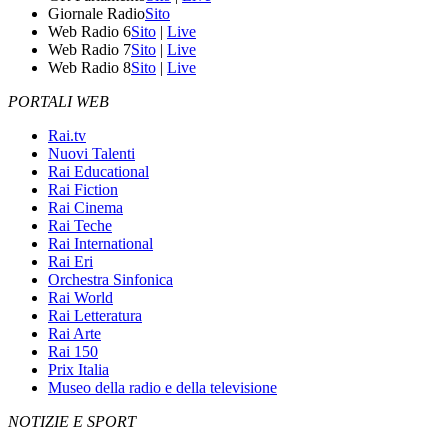
Giornale Radio
Sito
Web Radio 6
Sito
|
Live
Web Radio 7
Sito
|
Live
Web Radio 8
Sito
|
Live
PORTALI WEB
Rai.tv
Nuovi Talenti
Rai Educational
Rai Fiction
Rai Cinema
Rai Teche
Rai International
Rai Eri
Orchestra Sinfonica
Rai World
Rai Letteratura
Rai Arte
Rai 150
Prix Italia
Museo della radio e della televisione
NOTIZIE E SPORT