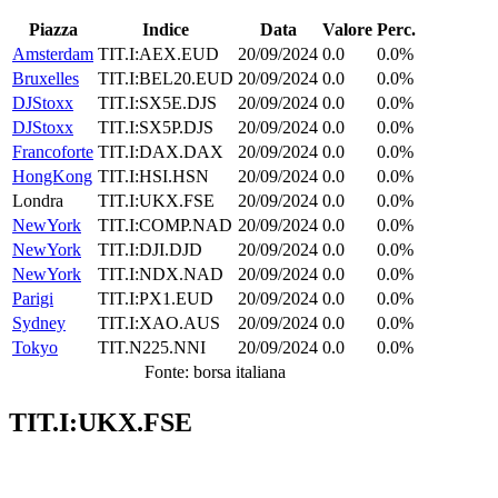
Piazza
Indice
Data
Valore
Perc.
Amsterdam
TIT.I:AEX.EUD
20/09/2024
0.0
0.0%
Bruxelles
TIT.I:BEL20.EUD
20/09/2024
0.0
0.0%
DJStoxx
TIT.I:SX5E.DJS
20/09/2024
0.0
0.0%
DJStoxx
TIT.I:SX5P.DJS
20/09/2024
0.0
0.0%
Francoforte
TIT.I:DAX.DAX
20/09/2024
0.0
0.0%
HongKong
TIT.I:HSI.HSN
20/09/2024
0.0
0.0%
Londra
TIT.I:UKX.FSE
20/09/2024
0.0
0.0%
NewYork
TIT.I:COMP.NAD
20/09/2024
0.0
0.0%
NewYork
TIT.I:DJI.DJD
20/09/2024
0.0
0.0%
NewYork
TIT.I:NDX.NAD
20/09/2024
0.0
0.0%
Parigi
TIT.I:PX1.EUD
20/09/2024
0.0
0.0%
Sydney
TIT.I:XAO.AUS
20/09/2024
0.0
0.0%
Tokyo
TIT.N225.NNI
20/09/2024
0.0
0.0%
Fonte: borsa italiana
TIT.I:UKX.FSE