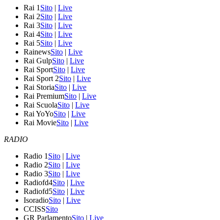
Rai 1
Sito
|
Live
Rai 2
Sito
|
Live
Rai 3
Sito
|
Live
Rai 4
Sito
|
Live
Rai 5
Sito
|
Live
Rainews
Sito
|
Live
Rai Gulp
Sito
|
Live
Rai Sport
Sito
|
Live
Rai Sport 2
Sito
|
Live
Rai Storia
Sito
|
Live
Rai Premium
Sito
|
Live
Rai Scuola
Sito
|
Live
Rai YoYo
Sito
|
Live
Rai Movie
Sito
|
Live
RADIO
Radio 1
Sito
|
Live
Radio 2
Sito
|
Live
Radio 3
Sito
|
Live
Radiofd4
Sito
|
Live
Radiofd5
Sito
|
Live
Isoradio
Sito
|
Live
CCISS
Sito
GR Parlamento
Sito
|
Live