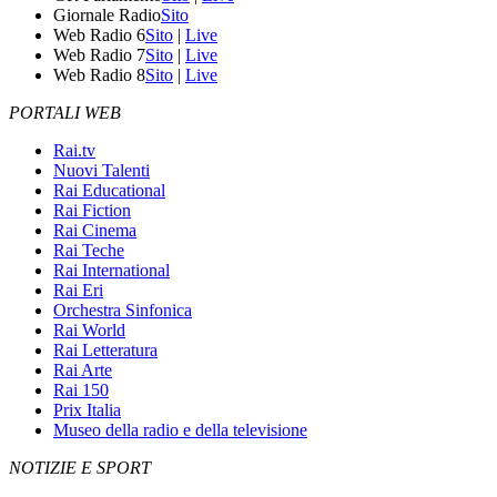
Giornale Radio
Sito
Web Radio 6
Sito
|
Live
Web Radio 7
Sito
|
Live
Web Radio 8
Sito
|
Live
PORTALI WEB
Rai.tv
Nuovi Talenti
Rai Educational
Rai Fiction
Rai Cinema
Rai Teche
Rai International
Rai Eri
Orchestra Sinfonica
Rai World
Rai Letteratura
Rai Arte
Rai 150
Prix Italia
Museo della radio e della televisione
NOTIZIE E SPORT