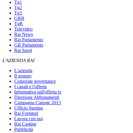
Tg1
Tg2
Tg3
GRR
TgR
Televideo
Rai News
Rai Parlamento
GR Parlamento
Rai Sport
L'AZIENDA RAI
L'azienda
Il gruppo
Corporate governance
I canali e l'offerta
Informativa sull'offerta tv
Direzione Abbonamenti
Campagna Canone 2013
Ufficio Stampa
Rai Fornitori
Lavora con noi
Rai Casting
Pubblicità