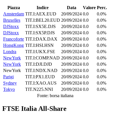
Piazza
Indice
Data
Valore
Perc.
Amsterdam
TIT.I:AEX.EUD
20/09/2024
0.0
0.0%
Bruxelles
TIT.I:BEL20.EUD
20/09/2024
0.0
0.0%
DJStoxx
TIT.I:SX5E.DJS
20/09/2024
0.0
0.0%
DJStoxx
TIT.I:SX5P.DJS
20/09/2024
0.0
0.0%
Francoforte
TIT.I:DAX.DAX
20/09/2024
0.0
0.0%
HongKong
TIT.I:HSI.HSN
20/09/2024
0.0
0.0%
Londra
TIT.I:UKX.FSE
20/09/2024
0.0
0.0%
NewYork
TIT.I:COMP.NAD
20/09/2024
0.0
0.0%
NewYork
TIT.I:DJI.DJD
20/09/2024
0.0
0.0%
NewYork
TIT.I:NDX.NAD
20/09/2024
0.0
0.0%
Parigi
TIT.I:PX1.EUD
20/09/2024
0.0
0.0%
Sydney
TIT.I:XAO.AUS
20/09/2024
0.0
0.0%
Tokyo
TIT.N225.NNI
20/09/2024
0.0
0.0%
Fonte: borsa italiana
FTSE Italia All-Share