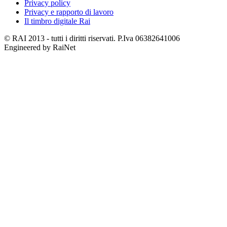
Privacy policy
Privacy e rapporto di lavoro
Il timbro digitale Rai
© RAI 2013 - tutti i diritti riservati. P.Iva 06382641006
Engineered by RaiNet