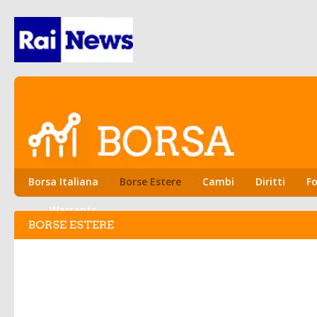
Borsa Italiana
Borse Estere
Cambi
Diritti
Fo
Warrants
BORSE ESTERE