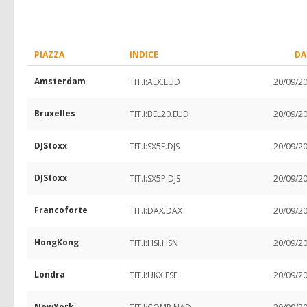
PIAZZA
INDICE
DA
Amsterdam
TIT.I:AEX.EUD
20/09/2
Bruxelles
TIT.I:BEL20.EUD
20/09/2
DJStoxx
TIT.I:SX5E.DJS
20/09/2
DJStoxx
TIT.I:SX5P.DJS
20/09/2
Francoforte
TIT.I:DAX.DAX
20/09/2
HongKong
TIT.I:HSI.HSN
20/09/2
Londra
TIT.I:UKX.FSE
20/09/2
NewYork