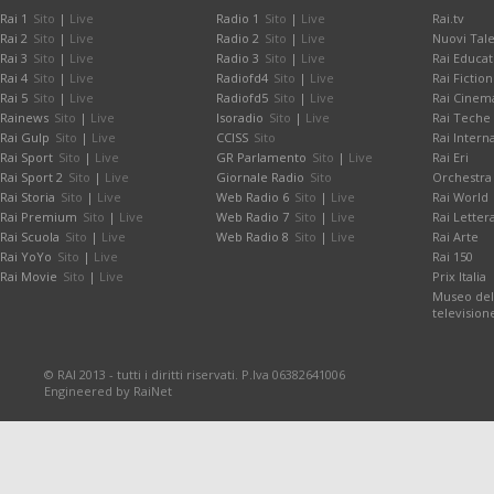
Rai 1
Sito
|
Live
Radio 1
Sito
|
Live
Rai.tv
Rai 2
Sito
|
Live
Radio 2
Sito
|
Live
Nuovi Tale
Rai 3
Sito
|
Live
Radio 3
Sito
|
Live
Rai Educat
Rai 4
Sito
|
Live
Radiofd4
Sito
|
Live
Rai Fiction
Rai 5
Sito
|
Live
Radiofd5
Sito
|
Live
Rai Cinem
Rainews
Sito
|
Live
Isoradio
Sito
|
Live
Rai Teche
Rai Gulp
Sito
|
Live
CCISS
Sito
Rai Intern
Rai Sport
Sito
|
Live
GR Parlamento
Sito
|
Live
Rai Eri
Rai Sport 2
Sito
|
Live
Giornale Radio
Sito
Orchestra 
Rai Storia
Sito
|
Live
Web Radio 6
Sito
|
Live
Rai World
Rai Premium
Sito
|
Live
Web Radio 7
Sito
|
Live
Rai Letter
Rai Scuola
Sito
|
Live
Web Radio 8
Sito
|
Live
Rai Arte
Rai YoYo
Sito
|
Live
Rai 150
Rai Movie
Sito
|
Live
Prix Italia
Museo dell
television
© RAI 2013 - tutti i diritti riservati. P.Iva 06382641006
Engineered by RaiNet