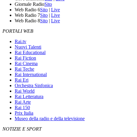
Giornale Radio
Sito
Web Radio 6
Sito
|
Live
Web Radio 7
Sito
|
Live
Web Radio 8
Sito
|
Live
PORTALI WEB
Rai.tv
Nuovi Talenti
Rai Educational
Rai Fiction
Rai Cinema
Rai Teche
Rai International
Rai Eri
Orchestra Sinfonica
Rai World
Rai Letteratura
Rai Arte
Rai 150
Prix Italia
Museo della radio e della televisione
NOTIZIE E SPORT