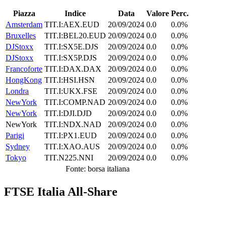
Piazza
Indice
Data
Valore
Perc.
Amsterdam
TIT.I:AEX.EUD
20/09/2024
0.0
0.0%
Bruxelles
TIT.I:BEL20.EUD
20/09/2024
0.0
0.0%
DJStoxx
TIT.I:SX5E.DJS
20/09/2024
0.0
0.0%
DJStoxx
TIT.I:SX5P.DJS
20/09/2024
0.0
0.0%
Francoforte
TIT.I:DAX.DAX
20/09/2024
0.0
0.0%
HongKong
TIT.I:HSI.HSN
20/09/2024
0.0
0.0%
Londra
TIT.I:UKX.FSE
20/09/2024
0.0
0.0%
NewYork
TIT.I:COMP.NAD
20/09/2024
0.0
0.0%
NewYork
TIT.I:DJI.DJD
20/09/2024
0.0
0.0%
NewYork
TIT.I:NDX.NAD
20/09/2024
0.0
0.0%
Parigi
TIT.I:PX1.EUD
20/09/2024
0.0
0.0%
Sydney
TIT.I:XAO.AUS
20/09/2024
0.0
0.0%
Tokyo
TIT.N225.NNI
20/09/2024
0.0
0.0%
Fonte: borsa italiana
FTSE Italia All-Share