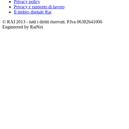
Privacy policy
Privacy e rapporto di lavoro
Il timbro digitale Rai
© RAI 2013 - tutti i diritti riservati. P.Iva 06382641006
Engineered by RaiNet