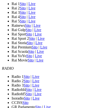
Rai 1
Sito
|
Live
Rai 2
Sito
|
Live
Rai 3
Sito
|
Live
Rai 4
Sito
|
Live
Rai 5
Sito
|
Live
Rainews
Sito
|
Live
Rai Gulp
Sito
|
Live
Rai Sport
Sito
|
Live
Rai Sport 2
Sito
|
Live
Rai Storia
Sito
|
Live
Rai Premium
Sito
|
Live
Rai Scuola
Sito
|
Live
Rai YoYo
Sito
|
Live
Rai Movie
Sito
|
Live
RADIO
Radio 1
Sito
|
Live
Radio 2
Sito
|
Live
Radio 3
Sito
|
Live
Radiofd4
Sito
|
Live
Radiofd5
Sito
|
Live
Isoradio
Sito
|
Live
CCISS
Sito
GR Parlamento
Sito
|
Live