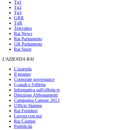
Tg1
Tg2
Tg3
GRR
TgR
Televideo
Rai News
Rai Parlamento
GR Parlamento
Rai Sport
L'AZIENDA RAI
L'azienda
Il gruppo
Corporate governance
I canali e l'offerta
Informativa sull'offerta tv
Direzione Abbonamenti
Campagna Canone 2013
Ufficio Stampa
Rai Fornitori
Lavora con noi
Rai Casting
Pubblicità