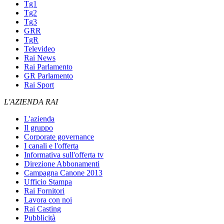
Tg1
Tg2
Tg3
GRR
TgR
Televideo
Rai News
Rai Parlamento
GR Parlamento
Rai Sport
L'AZIENDA RAI
L'azienda
Il gruppo
Corporate governance
I canali e l'offerta
Informativa sull'offerta tv
Direzione Abbonamenti
Campagna Canone 2013
Ufficio Stampa
Rai Fornitori
Lavora con noi
Rai Casting
Pubblicità