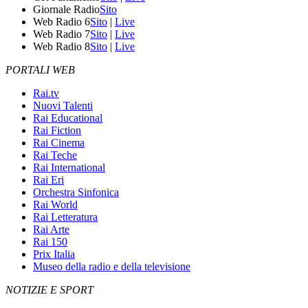
Giornale Radio
Sito
Web Radio 6
Sito
|
Live
Web Radio 7
Sito
|
Live
Web Radio 8
Sito
|
Live
PORTALI WEB
Rai.tv
Nuovi Talenti
Rai Educational
Rai Fiction
Rai Cinema
Rai Teche
Rai International
Rai Eri
Orchestra Sinfonica
Rai World
Rai Letteratura
Rai Arte
Rai 150
Prix Italia
Museo della radio e della televisione
NOTIZIE E SPORT