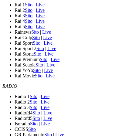
Rai 1
Sito
|
Live
Rai 2
Sito
|
Live
Rai 3
Sito
|
Live
Rai 4
Sito
|
Live
Rai 5
Sito
|
Live
Rainews
Sito
|
Live
Rai Gulp
Sito
|
Live
Rai Sport
Sito
|
Live
Rai Sport 2
Sito
|
Live
Rai Storia
Sito
|
Live
Rai Premium
Sito
|
Live
Rai Scuola
Sito
|
Live
Rai YoYo
Sito
|
Live
Rai Movie
Sito
|
Live
RADIO
Radio 1
Sito
|
Live
Radio 2
Sito
|
Live
Radio 3
Sito
|
Live
Radiofd4
Sito
|
Live
Radiofd5
Sito
|
Live
Isoradio
Sito
|
Live
CCISS
Sito
GR Parlamento
Sito
|
Live