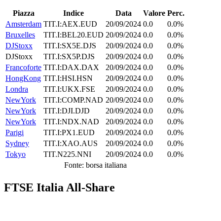
Piazza
Indice
Data
Valore
Perc.
Amsterdam
TIT.I:AEX.EUD
20/09/2024
0.0
0.0%
Bruxelles
TIT.I:BEL20.EUD
20/09/2024
0.0
0.0%
DJStoxx
TIT.I:SX5E.DJS
20/09/2024
0.0
0.0%
DJStoxx
TIT.I:SX5P.DJS
20/09/2024
0.0
0.0%
Francoforte
TIT.I:DAX.DAX
20/09/2024
0.0
0.0%
HongKong
TIT.I:HSI.HSN
20/09/2024
0.0
0.0%
Londra
TIT.I:UKX.FSE
20/09/2024
0.0
0.0%
NewYork
TIT.I:COMP.NAD
20/09/2024
0.0
0.0%
NewYork
TIT.I:DJI.DJD
20/09/2024
0.0
0.0%
NewYork
TIT.I:NDX.NAD
20/09/2024
0.0
0.0%
Parigi
TIT.I:PX1.EUD
20/09/2024
0.0
0.0%
Sydney
TIT.I:XAO.AUS
20/09/2024
0.0
0.0%
Tokyo
TIT.N225.NNI
20/09/2024
0.0
0.0%
Fonte: borsa italiana
FTSE Italia All-Share