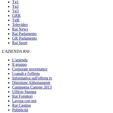
Tg1
Tg2
Tg3
GRR
TgR
Televideo
Rai News
Rai Parlamento
GR Parlamento
Rai Sport
L'AZIENDA RAI
L'azienda
Il gruppo
Corporate governance
I canali e l'offerta
Informativa sull'offerta tv
Direzione Abbonamenti
Campagna Canone 2013
Ufficio Stampa
Rai Fornitori
Lavora con noi
Rai Casting
Pubblicità