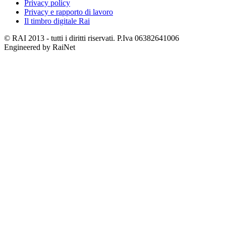
Privacy policy
Privacy e rapporto di lavoro
Il timbro digitale Rai
© RAI 2013 - tutti i diritti riservati. P.Iva 06382641006
Engineered by RaiNet