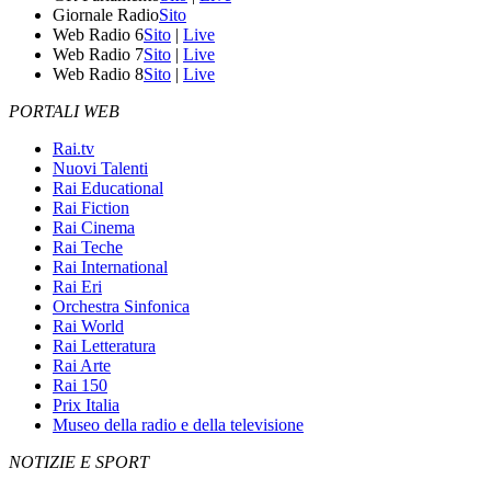
Giornale Radio
Sito
Web Radio 6
Sito
|
Live
Web Radio 7
Sito
|
Live
Web Radio 8
Sito
|
Live
PORTALI WEB
Rai.tv
Nuovi Talenti
Rai Educational
Rai Fiction
Rai Cinema
Rai Teche
Rai International
Rai Eri
Orchestra Sinfonica
Rai World
Rai Letteratura
Rai Arte
Rai 150
Prix Italia
Museo della radio e della televisione
NOTIZIE E SPORT