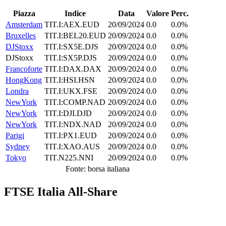
Piazza
Indice
Data
Valore
Perc.
Amsterdam
TIT.I:AEX.EUD
20/09/2024
0.0
0.0%
Bruxelles
TIT.I:BEL20.EUD
20/09/2024
0.0
0.0%
DJStoxx
TIT.I:SX5E.DJS
20/09/2024
0.0
0.0%
DJStoxx
TIT.I:SX5P.DJS
20/09/2024
0.0
0.0%
Francoforte
TIT.I:DAX.DAX
20/09/2024
0.0
0.0%
HongKong
TIT.I:HSI.HSN
20/09/2024
0.0
0.0%
Londra
TIT.I:UKX.FSE
20/09/2024
0.0
0.0%
NewYork
TIT.I:COMP.NAD
20/09/2024
0.0
0.0%
NewYork
TIT.I:DJI.DJD
20/09/2024
0.0
0.0%
NewYork
TIT.I:NDX.NAD
20/09/2024
0.0
0.0%
Parigi
TIT.I:PX1.EUD
20/09/2024
0.0
0.0%
Sydney
TIT.I:XAO.AUS
20/09/2024
0.0
0.0%
Tokyo
TIT.N225.NNI
20/09/2024
0.0
0.0%
Fonte: borsa italiana
FTSE Italia All-Share