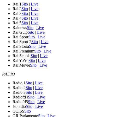
Rai 1
Sito
|
Live
Rai 2
Sito
|
Live
Rai 3
Sito
|
Live
Rai 4
Sito
|
Live
Rai 5
Sito
|
Live
Rainews
Sito
|
Live
Rai Gulp
Sito
|
Live
Rai Sport
Sito
|
Live
Rai Sport 2
Sito
|
Live
Rai Storia
Sito
|
Live
Rai Premium
Sito
|
Live
Rai Scuola
Sito
|
Live
Rai YoYo
Sito
|
Live
Rai Movie
Sito
|
Live
RADIO
Radio 1
Sito
|
Live
Radio 2
Sito
|
Live
Radio 3
Sito
|
Live
Radiofd4
Sito
|
Live
Radiofd5
Sito
|
Live
Isoradio
Sito
|
Live
CCISS
Sito
GR Parlamento
Sito
|
Live