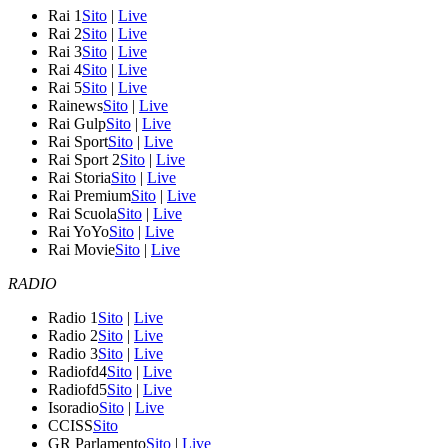
Rai 1
Sito
|
Live
Rai 2
Sito
|
Live
Rai 3
Sito
|
Live
Rai 4
Sito
|
Live
Rai 5
Sito
|
Live
Rainews
Sito
|
Live
Rai Gulp
Sito
|
Live
Rai Sport
Sito
|
Live
Rai Sport 2
Sito
|
Live
Rai Storia
Sito
|
Live
Rai Premium
Sito
|
Live
Rai Scuola
Sito
|
Live
Rai YoYo
Sito
|
Live
Rai Movie
Sito
|
Live
RADIO
Radio 1
Sito
|
Live
Radio 2
Sito
|
Live
Radio 3
Sito
|
Live
Radiofd4
Sito
|
Live
Radiofd5
Sito
|
Live
Isoradio
Sito
|
Live
CCISS
Sito
GR Parlamento
Sito
|
Live