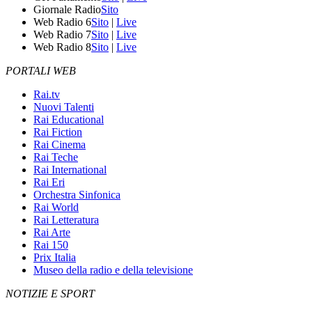
Giornale Radio
Sito
Web Radio 6
Sito
|
Live
Web Radio 7
Sito
|
Live
Web Radio 8
Sito
|
Live
PORTALI WEB
Rai.tv
Nuovi Talenti
Rai Educational
Rai Fiction
Rai Cinema
Rai Teche
Rai International
Rai Eri
Orchestra Sinfonica
Rai World
Rai Letteratura
Rai Arte
Rai 150
Prix Italia
Museo della radio e della televisione
NOTIZIE E SPORT