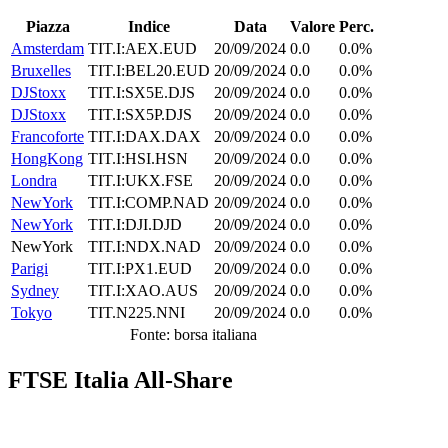
Piazza
Indice
Data
Valore
Perc.
Amsterdam
TIT.I:AEX.EUD
20/09/2024
0.0
0.0%
Bruxelles
TIT.I:BEL20.EUD
20/09/2024
0.0
0.0%
DJStoxx
TIT.I:SX5E.DJS
20/09/2024
0.0
0.0%
DJStoxx
TIT.I:SX5P.DJS
20/09/2024
0.0
0.0%
Francoforte
TIT.I:DAX.DAX
20/09/2024
0.0
0.0%
HongKong
TIT.I:HSI.HSN
20/09/2024
0.0
0.0%
Londra
TIT.I:UKX.FSE
20/09/2024
0.0
0.0%
NewYork
TIT.I:COMP.NAD
20/09/2024
0.0
0.0%
NewYork
TIT.I:DJI.DJD
20/09/2024
0.0
0.0%
NewYork
TIT.I:NDX.NAD
20/09/2024
0.0
0.0%
Parigi
TIT.I:PX1.EUD
20/09/2024
0.0
0.0%
Sydney
TIT.I:XAO.AUS
20/09/2024
0.0
0.0%
Tokyo
TIT.N225.NNI
20/09/2024
0.0
0.0%
Fonte: borsa italiana
FTSE Italia All-Share