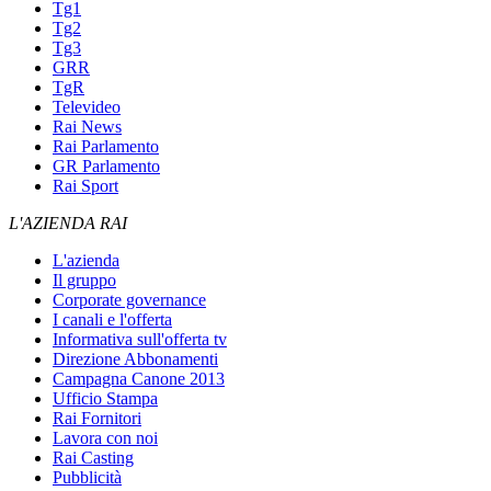
Tg1
Tg2
Tg3
GRR
TgR
Televideo
Rai News
Rai Parlamento
GR Parlamento
Rai Sport
L'AZIENDA RAI
L'azienda
Il gruppo
Corporate governance
I canali e l'offerta
Informativa sull'offerta tv
Direzione Abbonamenti
Campagna Canone 2013
Ufficio Stampa
Rai Fornitori
Lavora con noi
Rai Casting
Pubblicità