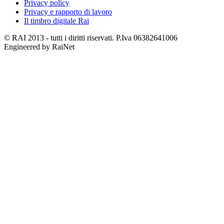
Privacy policy
Privacy e rapporto di lavoro
Il timbro digitale Rai
© RAI 2013 - tutti i diritti riservati. P.Iva 06382641006
Engineered by RaiNet