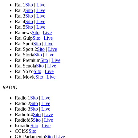
Rai 1
Sito
|
Live
Rai 2
Sito
|
Live
Rai 3
Sito
|
Live
Rai 4
Sito
|
Live
Rai 5
Sito
|
Live
Rainews
Sito
|
Live
Rai Gulp
Sito
|
Live
Rai Sport
Sito
|
Live
Rai Sport 2
Sito
|
Live
Rai Storia
Sito
|
Live
Rai Premium
Sito
|
Live
Rai Scuola
Sito
|
Live
Rai YoYo
Sito
|
Live
Rai Movie
Sito
|
Live
RADIO
Radio 1
Sito
|
Live
Radio 2
Sito
|
Live
Radio 3
Sito
|
Live
Radiofd4
Sito
|
Live
Radiofd5
Sito
|
Live
Isoradio
Sito
|
Live
CCISS
Sito
GR Parlamento
Sito
|
Live