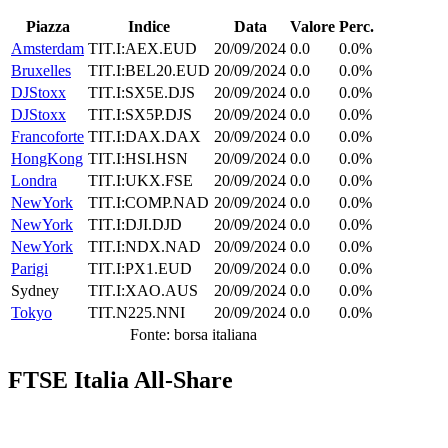
Piazza
Indice
Data
Valore
Perc.
Amsterdam
TIT.I:AEX.EUD
20/09/2024
0.0
0.0%
Bruxelles
TIT.I:BEL20.EUD
20/09/2024
0.0
0.0%
DJStoxx
TIT.I:SX5E.DJS
20/09/2024
0.0
0.0%
DJStoxx
TIT.I:SX5P.DJS
20/09/2024
0.0
0.0%
Francoforte
TIT.I:DAX.DAX
20/09/2024
0.0
0.0%
HongKong
TIT.I:HSI.HSN
20/09/2024
0.0
0.0%
Londra
TIT.I:UKX.FSE
20/09/2024
0.0
0.0%
NewYork
TIT.I:COMP.NAD
20/09/2024
0.0
0.0%
NewYork
TIT.I:DJI.DJD
20/09/2024
0.0
0.0%
NewYork
TIT.I:NDX.NAD
20/09/2024
0.0
0.0%
Parigi
TIT.I:PX1.EUD
20/09/2024
0.0
0.0%
Sydney
TIT.I:XAO.AUS
20/09/2024
0.0
0.0%
Tokyo
TIT.N225.NNI
20/09/2024
0.0
0.0%
Fonte: borsa italiana
FTSE Italia All-Share