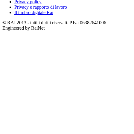
Privacy policy
Privacy e rapporto di lavoro
Il timbro digitale Rai
© RAI 2013 - tutti i diritti riservati. P.Iva 06382641006
Engineered by RaiNet