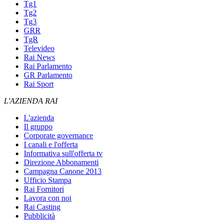
Tg1
Tg2
Tg3
GRR
TgR
Televideo
Rai News
Rai Parlamento
GR Parlamento
Rai Sport
L'AZIENDA RAI
L'azienda
Il gruppo
Corporate governance
I canali e l'offerta
Informativa sull'offerta tv
Direzione Abbonamenti
Campagna Canone 2013
Ufficio Stampa
Rai Fornitori
Lavora con noi
Rai Casting
Pubblicità