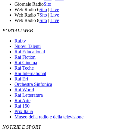
Giornale Radio
Sito
Web Radio 6
Sito
|
Live
Web Radio 7
Sito
|
Live
Web Radio 8
Sito
|
Live
PORTALI WEB
Rai.tv
Nuovi Talenti
Rai Educational
Rai Fiction
Rai Cinema
Rai Teche
Rai International
Rai Eri
Orchestra Sinfonica
Rai World
Rai Letteratura
Rai Arte
Rai 150
Prix Italia
Museo della radio e della televisione
NOTIZIE E SPORT