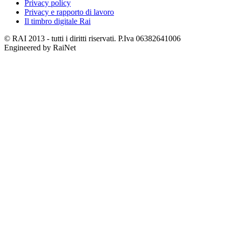
Privacy policy
Privacy e rapporto di lavoro
Il timbro digitale Rai
© RAI 2013 - tutti i diritti riservati. P.Iva 06382641006
Engineered by RaiNet