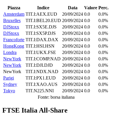
Piazza
Indice
Data
Valore
Perc.
Amsterdam
TIT.I:AEX.EUD
20/09/2024
0.0
0.0%
Bruxelles
TIT.I:BEL20.EUD
20/09/2024
0.0
0.0%
DJStoxx
TIT.I:SX5E.DJS
20/09/2024
0.0
0.0%
DJStoxx
TIT.I:SX5P.DJS
20/09/2024
0.0
0.0%
Francoforte
TIT.I:DAX.DAX
20/09/2024
0.0
0.0%
HongKong
TIT.I:HSI.HSN
20/09/2024
0.0
0.0%
Londra
TIT.I:UKX.FSE
20/09/2024
0.0
0.0%
NewYork
TIT.I:COMP.NAD
20/09/2024
0.0
0.0%
NewYork
TIT.I:DJI.DJD
20/09/2024
0.0
0.0%
NewYork
TIT.I:NDX.NAD
20/09/2024
0.0
0.0%
Parigi
TIT.I:PX1.EUD
20/09/2024
0.0
0.0%
Sydney
TIT.I:XAO.AUS
20/09/2024
0.0
0.0%
Tokyo
TIT.N225.NNI
20/09/2024
0.0
0.0%
Fonte: borsa italiana
FTSE Italia All-Share