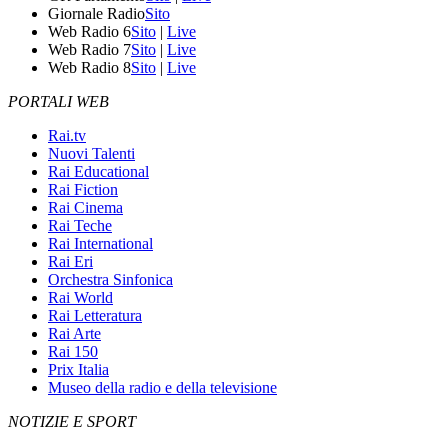
Giornale Radio
Sito
Web Radio 6
Sito
|
Live
Web Radio 7
Sito
|
Live
Web Radio 8
Sito
|
Live
PORTALI WEB
Rai.tv
Nuovi Talenti
Rai Educational
Rai Fiction
Rai Cinema
Rai Teche
Rai International
Rai Eri
Orchestra Sinfonica
Rai World
Rai Letteratura
Rai Arte
Rai 150
Prix Italia
Museo della radio e della televisione
NOTIZIE E SPORT