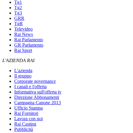
Tg1
Tg2
Tg3
GRR
TgR
Televideo
Rai News
Rai Parlamento
GR Parlamento
Rai Sport
L'AZIENDA RAI
L'azienda
Il gruppo
Corporate governance
I canali e l'offerta
Informativa sull'offerta tv
Direzione Abbonamenti
Campagna Canone 2013
Ufficio Stampa
Rai Fornitori
Lavora con noi
Rai Casting
Pubblicità