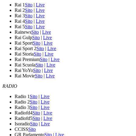
Rai 1
Sito
|
Live
Rai 2
Sito
|
Live
Rai 3
Sito
|
Live
Rai 4
Sito
|
Live
Rai 5
Sito
|
Live
Rainews
Sito
|
Live
Rai Gulp
Sito
|
Live
Rai Sport
Sito
|
Live
Rai Sport 2
Sito
|
Live
Rai Storia
Sito
|
Live
Rai Premium
Sito
|
Live
Rai Scuola
Sito
|
Live
Rai YoYo
Sito
|
Live
Rai Movie
Sito
|
Live
RADIO
Radio 1
Sito
|
Live
Radio 2
Sito
|
Live
Radio 3
Sito
|
Live
Radiofd4
Sito
|
Live
Radiofd5
Sito
|
Live
Isoradio
Sito
|
Live
CCISS
Sito
GR Parlamento
Sito
|
Live