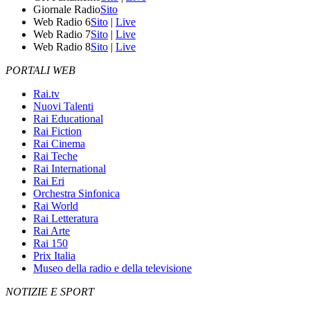
Giornale Radio
Sito
Web Radio 6
Sito
|
Live
Web Radio 7
Sito
|
Live
Web Radio 8
Sito
|
Live
PORTALI WEB
Rai.tv
Nuovi Talenti
Rai Educational
Rai Fiction
Rai Cinema
Rai Teche
Rai International
Rai Eri
Orchestra Sinfonica
Rai World
Rai Letteratura
Rai Arte
Rai 150
Prix Italia
Museo della radio e della televisione
NOTIZIE E SPORT