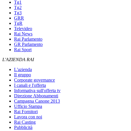
Tg1
Tg2
Tg3
GRR
TgR
Televideo
Rai News
Rai Parlamento
GR Parlamento
Rai Sport
L'AZIENDA RAI
L'azienda
Il gruppo
Corporate governance
I canali e l'offerta
Informativa sull'offerta tv
Direzione Abbonamenti
Campagna Canone 2013
Ufficio Stampa
Rai Fornitori
Lavora con noi
Rai Casting
Pubblicità