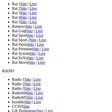
Rai 1
Sito
|
Live
Rai 2
Sito
|
Live
Rai 3
Sito
|
Live
Rai 4
Sito
|
Live
Rai 5
Sito
|
Live
Rainews
Sito
|
Live
Rai Gulp
Sito
|
Live
Rai Sport
Sito
|
Live
Rai Sport 2
Sito
|
Live
Rai Storia
Sito
|
Live
Rai Premium
Sito
|
Live
Rai Scuola
Sito
|
Live
Rai YoYo
Sito
|
Live
Rai Movie
Sito
|
Live
RADIO
Radio 1
Sito
|
Live
Radio 2
Sito
|
Live
Radio 3
Sito
|
Live
Radiofd4
Sito
|
Live
Radiofd5
Sito
|
Live
Isoradio
Sito
|
Live
CCISS
Sito
GR Parlamento
Sito
|
Live