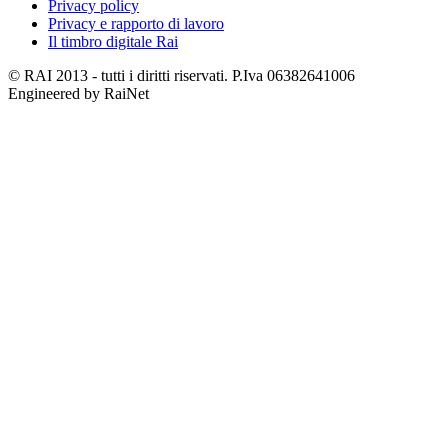
Privacy policy
Privacy e rapporto di lavoro
Il timbro digitale Rai
© RAI 2013 - tutti i diritti riservati. P.Iva 06382641006
Engineered by RaiNet