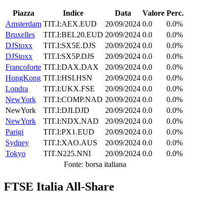
Piazza
Indice
Data
Valore
Perc.
Amsterdam
TIT.I:AEX.EUD
20/09/2024
0.0
0.0%
Bruxelles
TIT.I:BEL20.EUD
20/09/2024
0.0
0.0%
DJStoxx
TIT.I:SX5E.DJS
20/09/2024
0.0
0.0%
DJStoxx
TIT.I:SX5P.DJS
20/09/2024
0.0
0.0%
Francoforte
TIT.I:DAX.DAX
20/09/2024
0.0
0.0%
HongKong
TIT.I:HSI.HSN
20/09/2024
0.0
0.0%
Londra
TIT.I:UKX.FSE
20/09/2024
0.0
0.0%
NewYork
TIT.I:COMP.NAD
20/09/2024
0.0
0.0%
NewYork
TIT.I:DJI.DJD
20/09/2024
0.0
0.0%
NewYork
TIT.I:NDX.NAD
20/09/2024
0.0
0.0%
Parigi
TIT.I:PX1.EUD
20/09/2024
0.0
0.0%
Sydney
TIT.I:XAO.AUS
20/09/2024
0.0
0.0%
Tokyo
TIT.N225.NNI
20/09/2024
0.0
0.0%
Fonte: borsa italiana
FTSE Italia All-Share