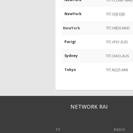
TIT.I:COMP.NAD
NewYork
TIT.I:DJI.DJD
NewYork
TIT.I:NDX.NAD
Parigi
TIT.I:PX1.EUD
Sydney
TIT.I:XAO.AUS
Tokyo
TIT.N225.NNI
NETWORK RAI
TV
RADIO