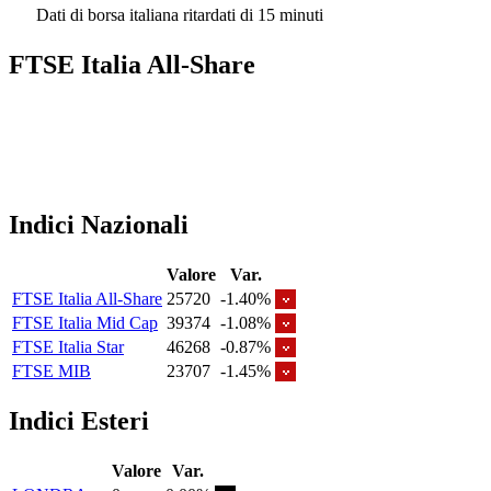
Dati di borsa italiana ritardati di 15 minuti
FTSE Italia All-Share
Indici Nazionali
Valore
Var.
FTSE Italia All-Share
25720
-1.40%
FTSE Italia Mid Cap
39374
-1.08%
FTSE Italia Star
46268
-0.87%
FTSE MIB
23707
-1.45%
Indici Esteri
Valore
Var.