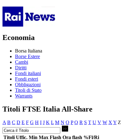
Economia
Borsa Italiana
Borse Estere
Cambi
Diritti
Fondi italiani
Fondi esteri
Obbligazioni
Titoli di Stato
Warrants
Titoli FTSE Italia All-Share
A
B
C
D
E
F
G
H
I
J
K
L
M
N
O
P
Q
R
S
T
U
V
W
X
Y
Z
Titoli
Uffic.
Min
Max
Flash
Ora flash
%Fl/Ri