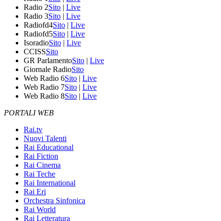
Radio 2
Sito
|
Live
Radio 3
Sito
|
Live
Radiofd4
Sito
|
Live
Radiofd5
Sito
|
Live
Isoradio
Sito
|
Live
CCISS
Sito
GR Parlamento
Sito
|
Live
Giornale Radio
Sito
Web Radio 6
Sito
|
Live
Web Radio 7
Sito
|
Live
Web Radio 8
Sito
|
Live
PORTALI WEB
Rai.tv
Nuovi Talenti
Rai Educational
Rai Fiction
Rai Cinema
Rai Teche
Rai International
Rai Eri
Orchestra Sinfonica
Rai World
Rai Letteratura