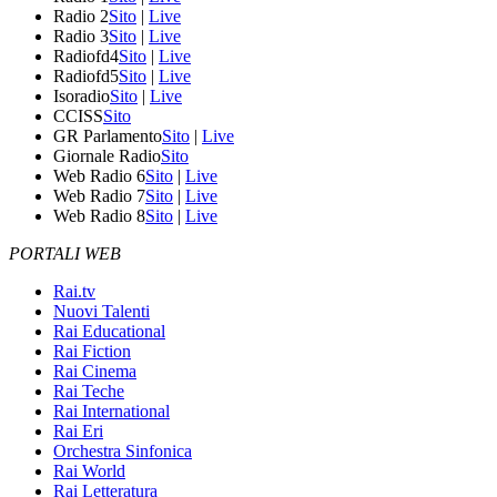
Radio 2
Sito
|
Live
Radio 3
Sito
|
Live
Radiofd4
Sito
|
Live
Radiofd5
Sito
|
Live
Isoradio
Sito
|
Live
CCISS
Sito
GR Parlamento
Sito
|
Live
Giornale Radio
Sito
Web Radio 6
Sito
|
Live
Web Radio 7
Sito
|
Live
Web Radio 8
Sito
|
Live
PORTALI WEB
Rai.tv
Nuovi Talenti
Rai Educational
Rai Fiction
Rai Cinema
Rai Teche
Rai International
Rai Eri
Orchestra Sinfonica
Rai World
Rai Letteratura