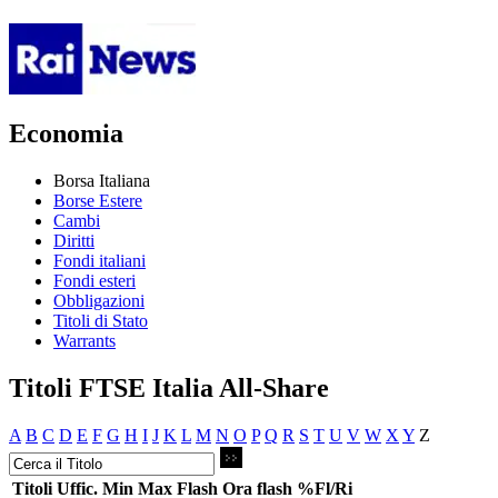
Economia
Borsa Italiana
Borse Estere
Cambi
Diritti
Fondi italiani
Fondi esteri
Obbligazioni
Titoli di Stato
Warrants
Titoli FTSE Italia All-Share
A
B
C
D
E
F
G
H
I
J
K
L
M
N
O
P
Q
R
S
T
U
V
W
X
Y
Z
Titoli
Uffic.
Min
Max
Flash
Ora flash
%Fl/Ri