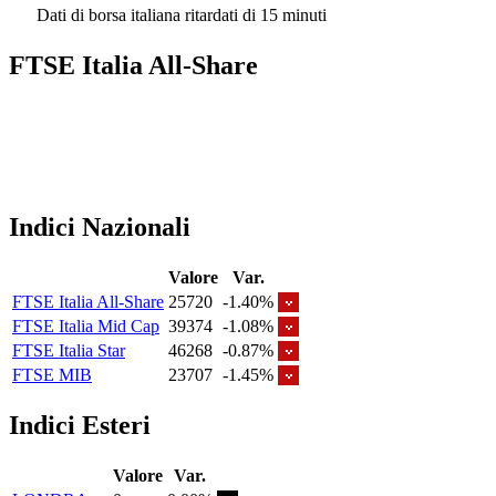
Dati di borsa italiana ritardati di 15 minuti
FTSE Italia All-Share
Indici Nazionali
Valore
Var.
FTSE Italia All-Share
25720
-1.40%
FTSE Italia Mid Cap
39374
-1.08%
FTSE Italia Star
46268
-0.87%
FTSE MIB
23707
-1.45%
Indici Esteri
Valore
Var.