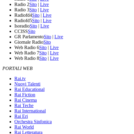
Radio 2
Sito
|
Live
Radio 3
Sito
|
Live
Radiofd4
Sito
|
Live
Radiofd5
Sito
|
Live
Isoradio
Sito
|
Live
CCISS
Sito
GR Parlamento
Sito
|
Live
Giornale Radio
Sito
Web Radio 6
Sito
|
Live
Web Radio 7
Sito
|
Live
Web Radio 8
Sito
|
Live
PORTALI WEB
Rai.tv
Nuovi Talenti
Rai Educational
Rai Fiction
Rai Cinema
Rai Teche
Rai International
Rai Eri
Orchestra Sinfonica
Rai World
Rai Letteratura