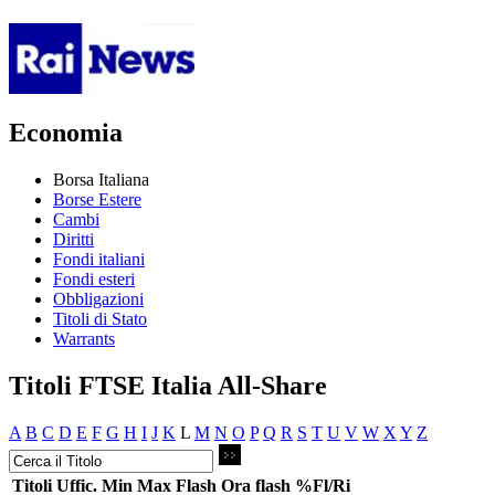
Economia
Borsa Italiana
Borse Estere
Cambi
Diritti
Fondi italiani
Fondi esteri
Obbligazioni
Titoli di Stato
Warrants
Titoli FTSE Italia All-Share
A
B
C
D
E
F
G
H
I
J
K
L
M
N
O
P
Q
R
S
T
U
V
W
X
Y
Z
Titoli
Uffic.
Min
Max
Flash
Ora flash
%Fl/Ri