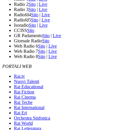
Radio 2
Sito
|
Live
Radio 3
Sito
|
Live
Radiofd4
Sito
|
Live
Radiofd5
Sito
|
Live
Isoradio
Sito
|
Live
CCISS
Sito
GR Parlamento
Sito
|
Live
Giornale Radio
Sito
Web Radio 6
Sito
|
Live
Web Radio 7
Sito
|
Live
Web Radio 8
Sito
|
Live
PORTALI WEB
Rai.tv
Nuovi Talenti
Rai Educational
Rai Fiction
Rai Cinema
Rai Teche
Rai International
Rai Eri
Orchestra Sinfonica
Rai World
Rai Letteratura