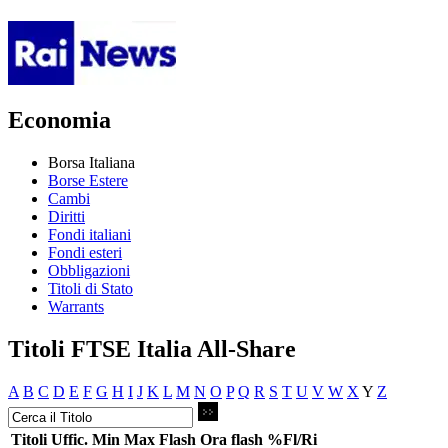
Economia
Borsa Italiana
Borse Estere
Cambi
Diritti
Fondi italiani
Fondi esteri
Obbligazioni
Titoli di Stato
Warrants
Titoli FTSE Italia All-Share
A
B
C
D
E
F
G
H
I
J
K
L
M
N
O
P
Q
R
S
T
U
V
W
X
Y
Z
Titoli
Uffic.
Min
Max
Flash
Ora flash
%Fl/Ri