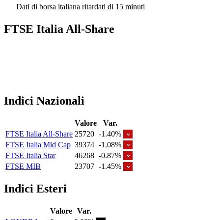
Dati di borsa italiana ritardati di 15 minuti
FTSE Italia All-Share
Indici Nazionali
Valore
Var.
FTSE Italia All-Share
25720
-1.40%
FTSE Italia Mid Cap
39374
-1.08%
FTSE Italia Star
46268
-0.87%
FTSE MIB
23707
-1.45%
Indici Esteri
Valore
Var.