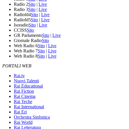
Radio 2
Sito
|
Live
Radio 3
Sito
|
Live
Radiofd4
Sito
|
Live
Radiofd5
Sito
|
Live
Isoradio
Sito
|
Live
CCISS
Sito
GR Parlamento
Sito
|
Live
Giornale Radio
Sito
Web Radio 6
Sito
|
Live
Web Radio 7
Sito
|
Live
Web Radio 8
Sito
|
Live
PORTALI WEB
Rai.tv
Nuovi Talenti
Rai Educational
Rai Fiction
Rai Cinema
Rai Teche
Rai International
Rai Eri
Orchestra Sinfonica
Rai World
Rai Letteratura