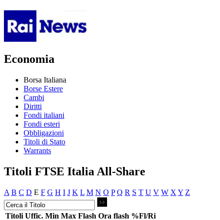
Economia
Borsa Italiana
Borse Estere
Cambi
Diritti
Fondi italiani
Fondi esteri
Obbligazioni
Titoli di Stato
Warrants
Titoli FTSE Italia All-Share
A
B
C
D
E
F
G
H
I
J
K
L
M
N
O
P
Q
R
S
T
U
V
W
X
Y
Z
Titoli
Uffic.
Min
Max
Flash
Ora flash
%Fl/Ri