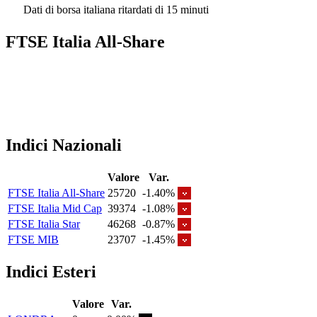
Dati di borsa italiana ritardati di 15 minuti
FTSE Italia All-Share
Indici Nazionali
Valore
Var.
FTSE Italia All-Share
25720
-1.40%
FTSE Italia Mid Cap
39374
-1.08%
FTSE Italia Star
46268
-0.87%
FTSE MIB
23707
-1.45%
Indici Esteri
Valore
Var.