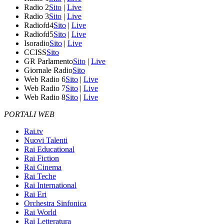
Radio 2
Sito
|
Live
Radio 3
Sito
|
Live
Radiofd4
Sito
|
Live
Radiofd5
Sito
|
Live
Isoradio
Sito
|
Live
CCISS
Sito
GR Parlamento
Sito
|
Live
Giornale Radio
Sito
Web Radio 6
Sito
|
Live
Web Radio 7
Sito
|
Live
Web Radio 8
Sito
|
Live
PORTALI WEB
Rai.tv
Nuovi Talenti
Rai Educational
Rai Fiction
Rai Cinema
Rai Teche
Rai International
Rai Eri
Orchestra Sinfonica
Rai World
Rai Letteratura