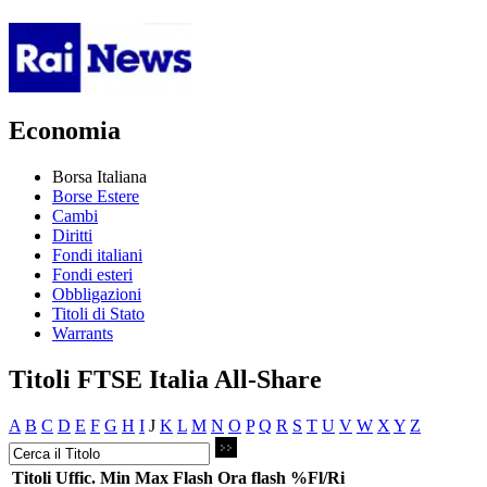
Economia
Borsa Italiana
Borse Estere
Cambi
Diritti
Fondi italiani
Fondi esteri
Obbligazioni
Titoli di Stato
Warrants
Titoli FTSE Italia All-Share
A
B
C
D
E
F
G
H
I
J
K
L
M
N
O
P
Q
R
S
T
U
V
W
X
Y
Z
Titoli
Uffic.
Min
Max
Flash
Ora flash
%Fl/Ri