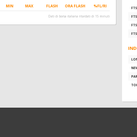
MIN
MAX
FLASH
ORA FLASH
%FL/RI
FTS
Dati di borsa italiana ritardati di 15 minuti
FTS
FTS
FTS
IND
LO
NE
PAR
TO