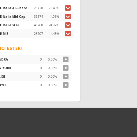
E Italia All-Share
25720
-1.40%
E Italia Mid Cap
39374
-1.08%
E Italia Star
46268
-0.87%
E MIB
23707
-1.45%
ICI ESTERI
NDRA
0
0.00%
W YORK
0
0.00%
IGI
0
0.00%
KYO
0
0.00%