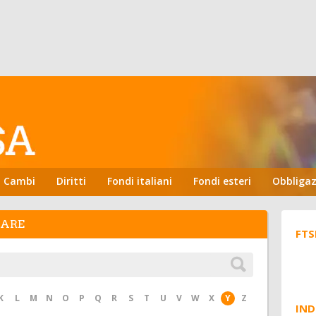
Cambi
Diritti
Fondi italiani
Fondi esteri
Obbligaz
HARE
FTS
K
L
M
N
O
P
Q
R
S
T
U
V
W
X
Y
Z
IND