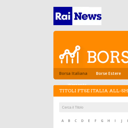
Borsa Italiana
Borse Estere
Warrants
TITOLI FTSE ITALIA ALL-S
A
B
C
D
E
F
G
H
I
J