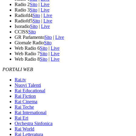
Radio 2
Sito
|
Live
Radio 3
Sito
|
Live
Radiofd4
Sito
|
Live
Radiofd5
Sito
|
Live
Isoradio
Sito
|
Live
CCISS
Sito
GR Parlamento
Sito
|
Live
Giornale Radio
Sito
Web Radio 6
Sito
|
Live
Web Radio 7
Sito
|
Live
Web Radio 8
Sito
|
Live
PORTALI WEB
Rai.tv
Nuovi Talenti
Rai Educational
Rai Fiction
Rai Cinema
Rai Teche
Rai International
Rai Eri
Orchestra Sinfonica
Rai World
Rai Letteratura