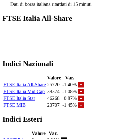
Dati di borsa italiana ritardati di 15 minuti
FTSE Italia All-Share
Indici Nazionali
Valore
Var.
FTSE Italia All-Share
25720
-1.40%
FTSE Italia Mid Cap
39374
-1.08%
FTSE Italia Star
46268
-0.87%
FTSE MIB
23707
-1.45%
Indici Esteri
Valore
Var.