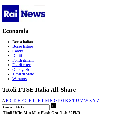
Economia
Borsa Italiana
Borse Estere
Cambi
Diritti
Fondi italiani
Fondi esteri
Obbligazioni
Titoli di Stato
Warrants
Titoli FTSE Italia All-Share
A
B
C
D
E
F
G
H
I
J
K
L
M
N
O
P
Q
R
S
T
U
V
W
X
Y
Z
Titoli
Uffic.
Min
Max
Flash
Ora flash
%Fl/Ri