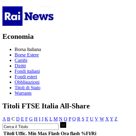
Economia
Borsa Italiana
Borse Estere
Cambi
Diritti
Fondi italiani
Fondi esteri
Obbligazioni
Titoli di Stato
Warrants
Titoli FTSE Italia All-Share
A
B
C
D
E
F
G
H
I
J
K
L
M
N
O
P
Q
R
S
T
U
V
W
X
Y
Z
Titoli
Uffic.
Min
Max
Flash
Ora flash
%Fl/Ri