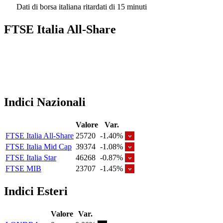
Dati di borsa italiana ritardati di 15 minuti
FTSE Italia All-Share
Indici Nazionali
Valore
Var.
FTSE Italia All-Share
25720
-1.40%
FTSE Italia Mid Cap
39374
-1.08%
FTSE Italia Star
46268
-0.87%
FTSE MIB
23707
-1.45%
Indici Esteri
Valore
Var.