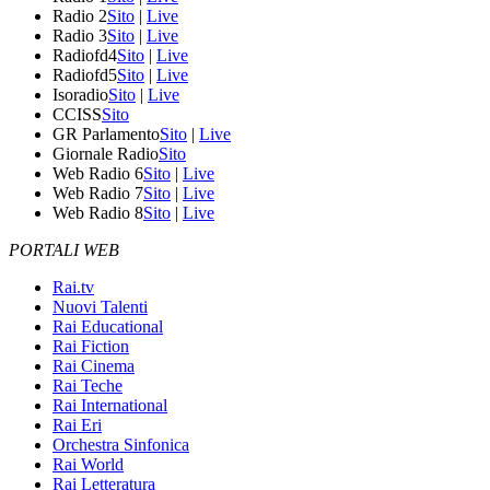
Radio 2
Sito
|
Live
Radio 3
Sito
|
Live
Radiofd4
Sito
|
Live
Radiofd5
Sito
|
Live
Isoradio
Sito
|
Live
CCISS
Sito
GR Parlamento
Sito
|
Live
Giornale Radio
Sito
Web Radio 6
Sito
|
Live
Web Radio 7
Sito
|
Live
Web Radio 8
Sito
|
Live
PORTALI WEB
Rai.tv
Nuovi Talenti
Rai Educational
Rai Fiction
Rai Cinema
Rai Teche
Rai International
Rai Eri
Orchestra Sinfonica
Rai World
Rai Letteratura