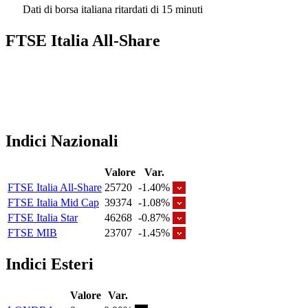
Dati di borsa italiana ritardati di 15 minuti
FTSE Italia All-Share
Indici Nazionali
Valore
Var.
FTSE Italia All-Share
25720
-1.40%
FTSE Italia Mid Cap
39374
-1.08%
FTSE Italia Star
46268
-0.87%
FTSE MIB
23707
-1.45%
Indici Esteri
Valore
Var.