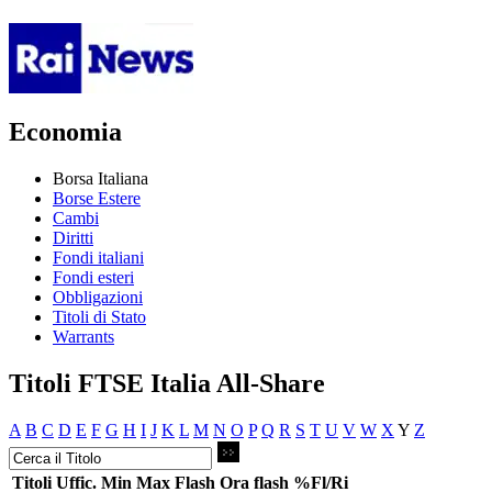
Economia
Borsa Italiana
Borse Estere
Cambi
Diritti
Fondi italiani
Fondi esteri
Obbligazioni
Titoli di Stato
Warrants
Titoli FTSE Italia All-Share
A
B
C
D
E
F
G
H
I
J
K
L
M
N
O
P
Q
R
S
T
U
V
W
X
Y
Z
Titoli
Uffic.
Min
Max
Flash
Ora flash
%Fl/Ri