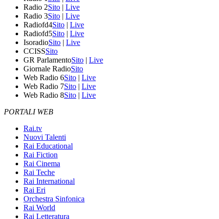
Radio 2
Sito
|
Live
Radio 3
Sito
|
Live
Radiofd4
Sito
|
Live
Radiofd5
Sito
|
Live
Isoradio
Sito
|
Live
CCISS
Sito
GR Parlamento
Sito
|
Live
Giornale Radio
Sito
Web Radio 6
Sito
|
Live
Web Radio 7
Sito
|
Live
Web Radio 8
Sito
|
Live
PORTALI WEB
Rai.tv
Nuovi Talenti
Rai Educational
Rai Fiction
Rai Cinema
Rai Teche
Rai International
Rai Eri
Orchestra Sinfonica
Rai World
Rai Letteratura