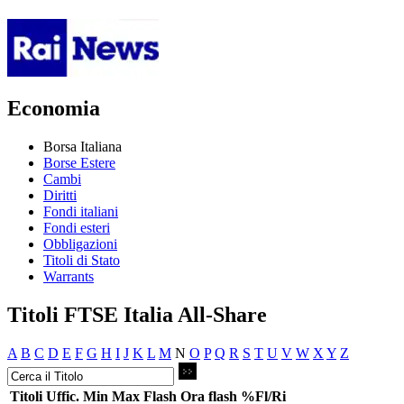
Economia
Borsa Italiana
Borse Estere
Cambi
Diritti
Fondi italiani
Fondi esteri
Obbligazioni
Titoli di Stato
Warrants
Titoli FTSE Italia All-Share
A
B
C
D
E
F
G
H
I
J
K
L
M
N
O
P
Q
R
S
T
U
V
W
X
Y
Z
Titoli
Uffic.
Min
Max
Flash
Ora flash
%Fl/Ri