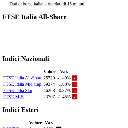
Dati di borsa italiana ritardati di 15 minuti
FTSE Italia All-Share
Indici Nazionali
Valore
Var.
FTSE Italia All-Share
25720
-1.40%
FTSE Italia Mid Cap
39374
-1.08%
FTSE Italia Star
46268
-0.87%
FTSE MIB
23707
-1.45%
Indici Esteri
Valore
Var.