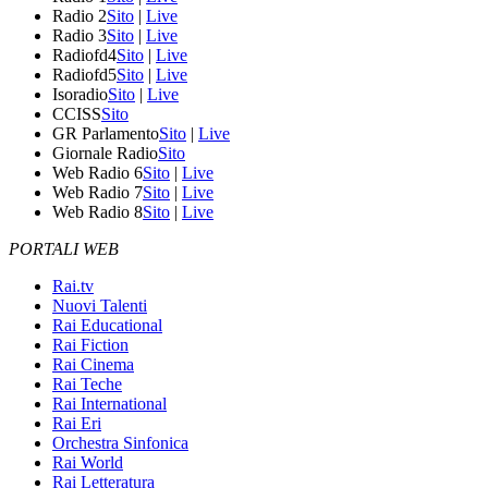
Radio 2
Sito
|
Live
Radio 3
Sito
|
Live
Radiofd4
Sito
|
Live
Radiofd5
Sito
|
Live
Isoradio
Sito
|
Live
CCISS
Sito
GR Parlamento
Sito
|
Live
Giornale Radio
Sito
Web Radio 6
Sito
|
Live
Web Radio 7
Sito
|
Live
Web Radio 8
Sito
|
Live
PORTALI WEB
Rai.tv
Nuovi Talenti
Rai Educational
Rai Fiction
Rai Cinema
Rai Teche
Rai International
Rai Eri
Orchestra Sinfonica
Rai World
Rai Letteratura