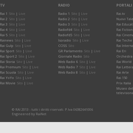
TV
RADIO
PORTALI
Rai 1
Sito
|
Live
Radio 1
Sito
|
Live
Rai.tv
Rai 2
Sito
|
Live
Radio 2
Sito
|
Live
Nuovi Tale
Rai 3
Sito
|
Live
Radio 3
Sito
|
Live
Rai Educat
Rai 4
Sito
|
Live
Radiofd4
Sito
|
Live
Rai Fiction
Rai 5
Sito
|
Live
Radiofd5
Sito
|
Live
Rai Cinem
Rainews
Sito
|
Live
Isoradio
Sito
|
Live
Rai Teche
Rai Gulp
Sito
|
Live
CCISS
Sito
Rai Intern
Rai Sport
Sito
|
Live
GR Parlamento
Sito
|
Live
Rai Eri
Rai Sport 2
Sito
|
Live
Giornale Radio
Sito
Orchestra 
Rai Storia
Sito
|
Live
Web Radio 6
Sito
|
Live
Rai World
Rai Premium
Sito
|
Live
Web Radio 7
Sito
|
Live
Rai Letter
Rai Scuola
Sito
|
Live
Web Radio 8
Sito
|
Live
Rai Arte
Rai YoYo
Sito
|
Live
Rai 150
Rai Movie
Sito
|
Live
Prix Italia
Museo dell
television
© RAI 2013 - tutti i diritti riservati. P.Iva 06382641006
Engineered by RaiNet