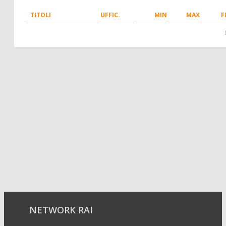
TITOLI
UFFIC.
MIN
MAX
F
NETWORK RAI