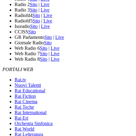
Radio 2
Sito
|
Live
Radio 3
Sito
|
Live
Radiofd4
Sito
|
Live
Radiofd5
Sito
|
Live
Isoradio
Sito
|
Live
CCISS
Sito
GR Parlamento
Sito
|
Live
Giornale Radio
Sito
Web Radio 6
Sito
|
Live
Web Radio 7
Sito
|
Live
Web Radio 8
Sito
|
Live
PORTALI WEB
Rai.tv
Nuovi Talenti
Rai Educational
Rai Fiction
Rai Cinema
Rai Teche
Rai International
Rai Eri
Orchestra Sinfonica
Rai World
Rai Letteratura