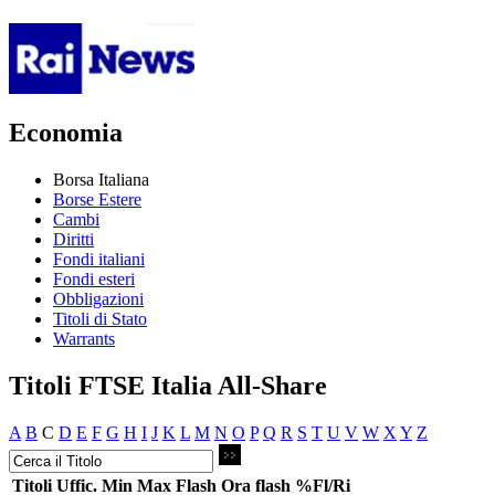
Economia
Borsa Italiana
Borse Estere
Cambi
Diritti
Fondi italiani
Fondi esteri
Obbligazioni
Titoli di Stato
Warrants
Titoli FTSE Italia All-Share
A
B
C
D
E
F
G
H
I
J
K
L
M
N
O
P
Q
R
S
T
U
V
W
X
Y
Z
Titoli
Uffic.
Min
Max
Flash
Ora flash
%Fl/Ri