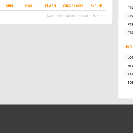
MIN
MAX
FLASH
ORA FLASH
%FL/RI
FTS
Dati di borsa italiana ritardati di 15 minuti
FTS
FTS
FTS
IND
LO
NE
PAR
TO