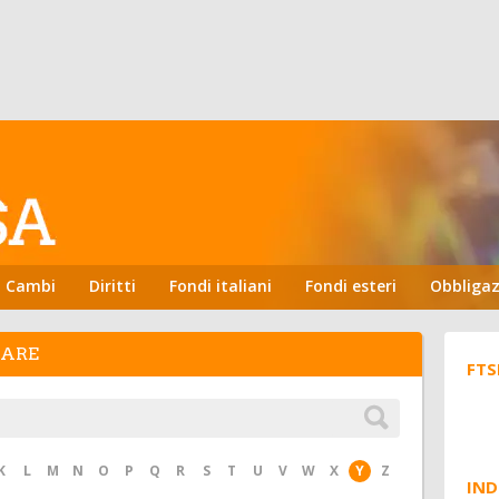
Cambi
Diritti
Fondi italiani
Fondi esteri
Obbligaz
HARE
FTS
K
L
M
N
O
P
Q
R
S
T
U
V
W
X
Y
Z
IND