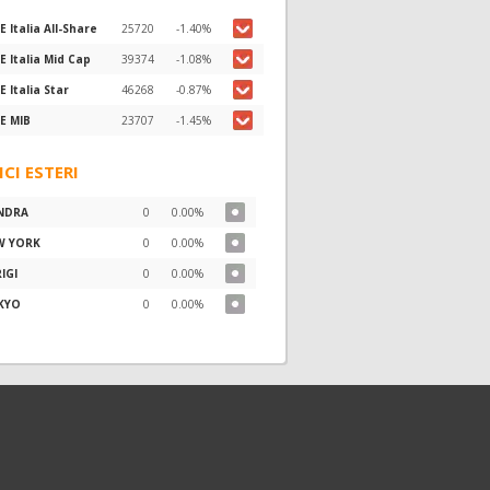
E Italia All-Share
25720
-1.40%
E Italia Mid Cap
39374
-1.08%
E Italia Star
46268
-0.87%
E MIB
23707
-1.45%
ICI ESTERI
NDRA
0
0.00%
W YORK
0
0.00%
IGI
0
0.00%
KYO
0
0.00%