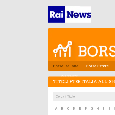
Borsa Italiana
Borse Estere
Warrants
TITOLI FTSE ITALIA ALL-S
A
B
C
D
E
F
G
H
I
J