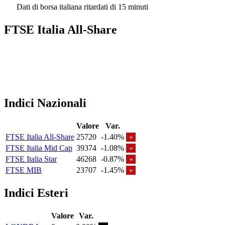
Dati di borsa italiana ritardati di 15 minuti
FTSE Italia All-Share
Indici Nazionali
Valore
Var.
FTSE Italia All-Share
25720
-1.40%
FTSE Italia Mid Cap
39374
-1.08%
FTSE Italia Star
46268
-0.87%
FTSE MIB
23707
-1.45%
Indici Esteri
Valore
Var.