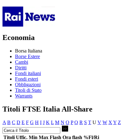
Economia
Borsa Italiana
Borse Estere
Cambi
Diritti
Fondi italiani
Fondi esteri
Obbligazioni
Titoli di Stato
Warrants
Titoli FTSE Italia All-Share
A
B
C
D
E
F
G
H
I
J
K
L
M
N
O
P
Q
R
S
T
U
V
W
X
Y
Z
Titoli
Uffic.
Min
Max
Flash
Ora flash
%Fl/Ri