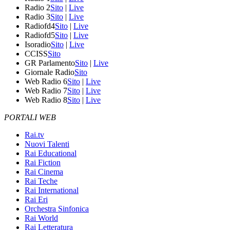
Radio 2
Sito
|
Live
Radio 3
Sito
|
Live
Radiofd4
Sito
|
Live
Radiofd5
Sito
|
Live
Isoradio
Sito
|
Live
CCISS
Sito
GR Parlamento
Sito
|
Live
Giornale Radio
Sito
Web Radio 6
Sito
|
Live
Web Radio 7
Sito
|
Live
Web Radio 8
Sito
|
Live
PORTALI WEB
Rai.tv
Nuovi Talenti
Rai Educational
Rai Fiction
Rai Cinema
Rai Teche
Rai International
Rai Eri
Orchestra Sinfonica
Rai World
Rai Letteratura