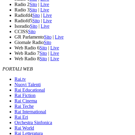
Radio 2
Sito
|
Live
Radio 3
Sito
|
Live
Radiofd4
Sito
|
Live
Radiofd5
Sito
|
Live
Isoradio
Sito
|
Live
CCISS
Sito
GR Parlamento
Sito
|
Live
Giornale Radio
Sito
Web Radio 6
Sito
|
Live
Web Radio 7
Sito
|
Live
Web Radio 8
Sito
|
Live
PORTALI WEB
Rai.tv
Nuovi Talenti
Rai Educational
Rai Fiction
Rai Cinema
Rai Teche
Rai International
Rai Eri
Orchestra Sinfonica
Rai World
Rai Letteratura