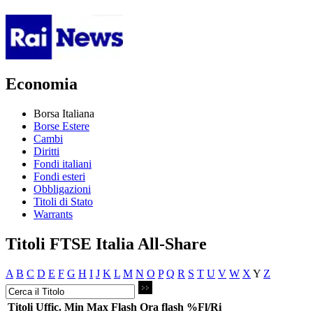
Economia
Borsa Italiana
Borse Estere
Cambi
Diritti
Fondi italiani
Fondi esteri
Obbligazioni
Titoli di Stato
Warrants
Titoli FTSE Italia All-Share
A
B
C
D
E
F
G
H
I
J
K
L
M
N
O
P
Q
R
S
T
U
V
W
X
Y
Z
Titoli
Uffic.
Min
Max
Flash
Ora flash
%Fl/Ri