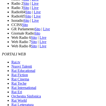
Radio 2
Sito
|
Live
Radio 3
Sito
|
Live
Radiofd4
Sito
|
Live
Radiofd5
Sito
|
Live
Isoradio
Sito
|
Live
CCISS
Sito
GR Parlamento
Sito
|
Live
Giornale Radio
Sito
Web Radio 6
Sito
|
Live
Web Radio 7
Sito
|
Live
Web Radio 8
Sito
|
Live
PORTALI WEB
Rai.tv
Nuovi Talenti
Rai Educational
Rai Fiction
Rai Cinema
Rai Teche
Rai International
Rai Eri
Orchestra Sinfonica
Rai World
Rai Letteratura