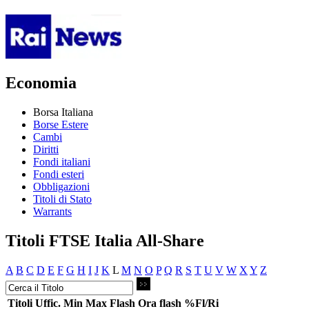
Economia
Borsa Italiana
Borse Estere
Cambi
Diritti
Fondi italiani
Fondi esteri
Obbligazioni
Titoli di Stato
Warrants
Titoli FTSE Italia All-Share
A
B
C
D
E
F
G
H
I
J
K
L
M
N
O
P
Q
R
S
T
U
V
W
X
Y
Z
Titoli
Uffic.
Min
Max
Flash
Ora flash
%Fl/Ri