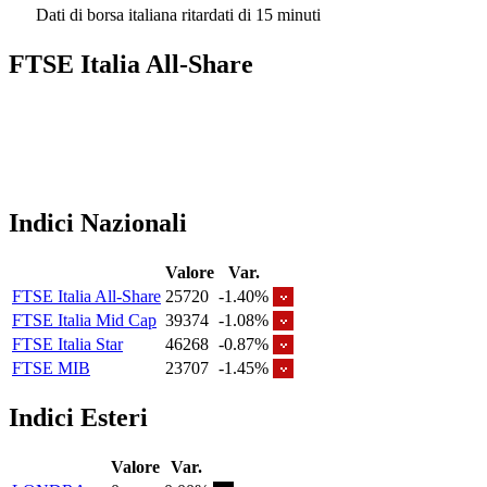
Dati di borsa italiana ritardati di 15 minuti
FTSE Italia All-Share
Indici Nazionali
Valore
Var.
FTSE Italia All-Share
25720
-1.40%
FTSE Italia Mid Cap
39374
-1.08%
FTSE Italia Star
46268
-0.87%
FTSE MIB
23707
-1.45%
Indici Esteri
Valore
Var.