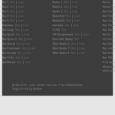
Rai 1
Sito
|
Live
Radio 1
Sito
|
Live
Rai.tv
Rai 2
Sito
|
Live
Radio 2
Sito
|
Live
Nuovi Ta
Rai 3
Sito
|
Live
Radio 3
Sito
|
Live
Rai Educ
Rai 4
Sito
|
Live
Radiofd4
Sito
|
Live
Rai Ficti
Rai 5
Sito
|
Live
Radiofd5
Sito
|
Live
Rai Cine
Rainews
Sito
|
Live
Isoradio
Sito
|
Live
Rai Tech
Rai Gulp
Sito
|
Live
CCISS
Sito
Rai Inter
Rai Sport
Sito
|
Live
GR Parlamento
Sito
|
Live
Rai Eri
Rai Sport 2
Sito
|
Live
Giornale Radio
Sito
Orchestr
Rai Storia
Sito
|
Live
Web Radio 6
Sito
|
Live
Rai Worl
Rai Premium
Sito
|
Live
Web Radio 7
Sito
|
Live
Rai Lette
Rai Scuola
Sito
|
Live
Web Radio 8
Sito
|
Live
Rai Arte
Rai YoYo
Sito
|
Live
Rai 150
Rai Movie
Sito
|
Live
Prix Itali
Museo de
televisi
© RAI 2013 - tutti i diritti riservati. P.Iva 06382641006
Engineered by RaiNet