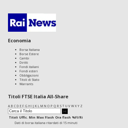
Economia
Borsa Italiana
Borse Estere
Cambi
Diritti
Fondi italiani
Fondi esteri
Obbligazioni
Titoli di Stato
Warrants
Titoli FTSE Italia All-Share
A
B
C
D
E
F
G
H
I
J
K
L
M
N
O
P
Q
R
S
T
U
V
W
X
Y
Z
Titoli
Uffic.
Min
Max
Flash
Ora flash
%Fl/Ri
Dati di borsa italiana ritardati di 15 minuti