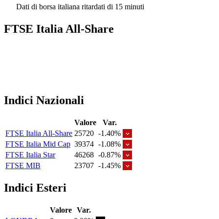
Dati di borsa italiana ritardati di 15 minuti
FTSE Italia All-Share
Indici Nazionali
Valore
Var.
FTSE Italia All-Share
25720
-1.40%
FTSE Italia Mid Cap
39374
-1.08%
FTSE Italia Star
46268
-0.87%
FTSE MIB
23707
-1.45%
Indici Esteri
Valore
Var.