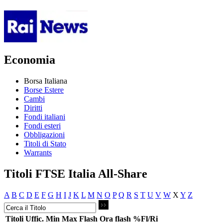
Economia
Borsa Italiana
Borse Estere
Cambi
Diritti
Fondi italiani
Fondi esteri
Obbligazioni
Titoli di Stato
Warrants
Titoli FTSE Italia All-Share
A
B
C
D
E
F
G
H
I
J
K
L
M
N
O
P
Q
R
S
T
U
V
W
X
Y
Z
Titoli
Uffic.
Min
Max
Flash
Ora flash
%Fl/Ri