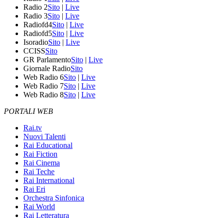
Radio 2
Sito
|
Live
Radio 3
Sito
|
Live
Radiofd4
Sito
|
Live
Radiofd5
Sito
|
Live
Isoradio
Sito
|
Live
CCISS
Sito
GR Parlamento
Sito
|
Live
Giornale Radio
Sito
Web Radio 6
Sito
|
Live
Web Radio 7
Sito
|
Live
Web Radio 8
Sito
|
Live
PORTALI WEB
Rai.tv
Nuovi Talenti
Rai Educational
Rai Fiction
Rai Cinema
Rai Teche
Rai International
Rai Eri
Orchestra Sinfonica
Rai World
Rai Letteratura