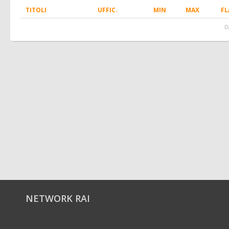
TITOLI
UFFIC.
MIN
MAX
FL
Da
NETWORK RAI