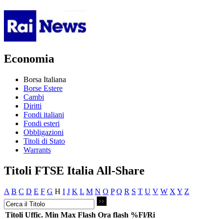
Economia
Borsa Italiana
Borse Estere
Cambi
Diritti
Fondi italiani
Fondi esteri
Obbligazioni
Titoli di Stato
Warrants
Titoli FTSE Italia All-Share
A
B
C
D
E
F
G
H
I
J
K
L
M
N
O
P
Q
R
S
T
U
V
W
X
Y
Z
Titoli
Uffic.
Min
Max
Flash
Ora flash
%Fl/Ri