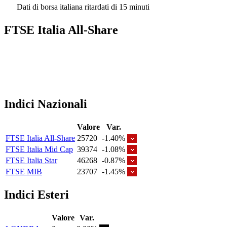
Dati di borsa italiana ritardati di 15 minuti
FTSE Italia All-Share
Indici Nazionali
Valore
Var.
FTSE Italia All-Share
25720
-1.40%
FTSE Italia Mid Cap
39374
-1.08%
FTSE Italia Star
46268
-0.87%
FTSE MIB
23707
-1.45%
Indici Esteri
Valore
Var.