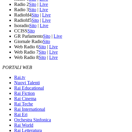
Radio 2
Sito
|
Live
Radio 3
Sito
|
Live
Radiofd4
Sito
|
Live
Radiofd5
Sito
|
Live
Isoradio
Sito
|
Live
CCISS
Sito
GR Parlamento
Sito
|
Live
Giornale Radio
Sito
Web Radio 6
Sito
|
Live
Web Radio 7
Sito
|
Live
Web Radio 8
Sito
|
Live
PORTALI WEB
Rai.tv
Nuovi Talenti
Rai Educational
Rai Fiction
Rai Cinema
Rai Teche
Rai International
Rai Eri
Orchestra Sinfonica
Rai World
Rai Letteratura