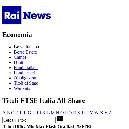
Economia
Borsa Italiana
Borse Estere
Cambi
Diritti
Fondi italiani
Fondi esteri
Obbligazioni
Titoli di Stato
Warrants
Titoli FTSE Italia All-Share
A
B
C
D
E
F
G
H
I
J
K
L
M
N
O
P
Q
R
S
T
U
V
W
X
Y
Z
Titoli
Uffic.
Min
Max
Flash
Ora flash
%Fl/Ri