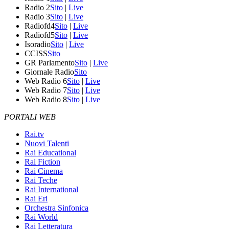
Radio 2
Sito
|
Live
Radio 3
Sito
|
Live
Radiofd4
Sito
|
Live
Radiofd5
Sito
|
Live
Isoradio
Sito
|
Live
CCISS
Sito
GR Parlamento
Sito
|
Live
Giornale Radio
Sito
Web Radio 6
Sito
|
Live
Web Radio 7
Sito
|
Live
Web Radio 8
Sito
|
Live
PORTALI WEB
Rai.tv
Nuovi Talenti
Rai Educational
Rai Fiction
Rai Cinema
Rai Teche
Rai International
Rai Eri
Orchestra Sinfonica
Rai World
Rai Letteratura