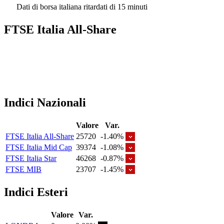
Dati di borsa italiana ritardati di 15 minuti
FTSE Italia All-Share
Indici Nazionali
Valore
Var.
FTSE Italia All-Share
25720
-1.40%
FTSE Italia Mid Cap
39374
-1.08%
FTSE Italia Star
46268
-0.87%
FTSE MIB
23707
-1.45%
Indici Esteri
Valore
Var.