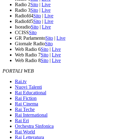
Radio 2
Sito
|
Live
Radio 3
Sito
|
Live
Radiofd4
Sito
|
Live
Radiofd5
Sito
|
Live
Isoradio
Sito
|
Live
CCISS
Sito
GR Parlamento
Sito
|
Live
Giornale Radio
Sito
Web Radio 6
Sito
|
Live
Web Radio 7
Sito
|
Live
Web Radio 8
Sito
|
Live
PORTALI WEB
Rai.tv
Nuovi Talenti
Rai Educational
Rai Fiction
Rai Cinema
Rai Teche
Rai International
Rai Eri
Orchestra Sinfonica
Rai World
Rai Letteratura