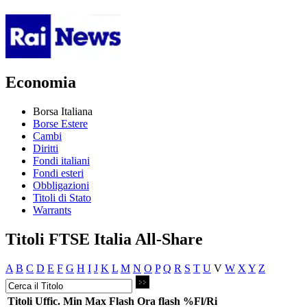
Economia
Borsa Italiana
Borse Estere
Cambi
Diritti
Fondi italiani
Fondi esteri
Obbligazioni
Titoli di Stato
Warrants
Titoli FTSE Italia All-Share
A
B
C
D
E
F
G
H
I
J
K
L
M
N
O
P
Q
R
S
T
U
V
W
X
Y
Z
Titoli
Uffic.
Min
Max
Flash
Ora flash
%Fl/Ri