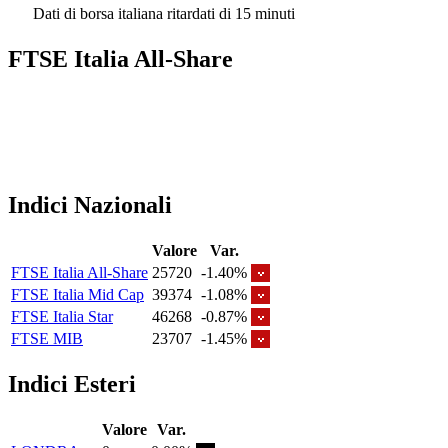
Dati di borsa italiana ritardati di 15 minuti
FTSE Italia All-Share
Indici Nazionali
Valore
Var.
FTSE Italia All-Share
25720
-1.40%
FTSE Italia Mid Cap
39374
-1.08%
FTSE Italia Star
46268
-0.87%
FTSE MIB
23707
-1.45%
Indici Esteri
Valore
Var.