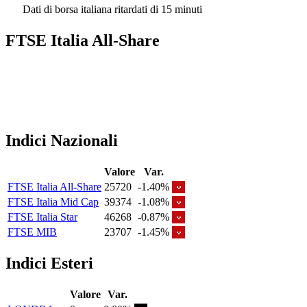
Dati di borsa italiana ritardati di 15 minuti
FTSE Italia All-Share
Indici Nazionali
Valore
Var.
FTSE Italia All-Share
25720
-1.40%
FTSE Italia Mid Cap
39374
-1.08%
FTSE Italia Star
46268
-0.87%
FTSE MIB
23707
-1.45%
Indici Esteri
Valore
Var.