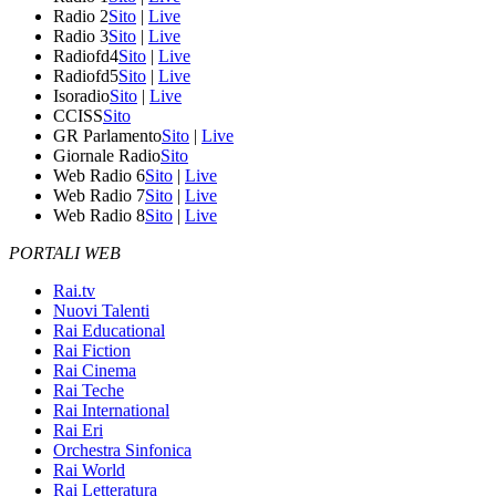
Radio 2
Sito
|
Live
Radio 3
Sito
|
Live
Radiofd4
Sito
|
Live
Radiofd5
Sito
|
Live
Isoradio
Sito
|
Live
CCISS
Sito
GR Parlamento
Sito
|
Live
Giornale Radio
Sito
Web Radio 6
Sito
|
Live
Web Radio 7
Sito
|
Live
Web Radio 8
Sito
|
Live
PORTALI WEB
Rai.tv
Nuovi Talenti
Rai Educational
Rai Fiction
Rai Cinema
Rai Teche
Rai International
Rai Eri
Orchestra Sinfonica
Rai World
Rai Letteratura