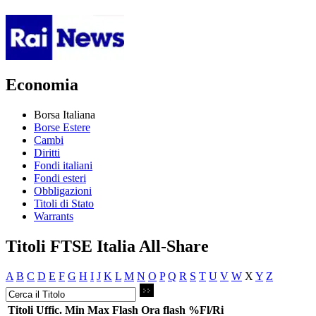
Economia
Borsa Italiana
Borse Estere
Cambi
Diritti
Fondi italiani
Fondi esteri
Obbligazioni
Titoli di Stato
Warrants
Titoli FTSE Italia All-Share
A
B
C
D
E
F
G
H
I
J
K
L
M
N
O
P
Q
R
S
T
U
V
W
X
Y
Z
Titoli
Uffic.
Min
Max
Flash
Ora flash
%Fl/Ri