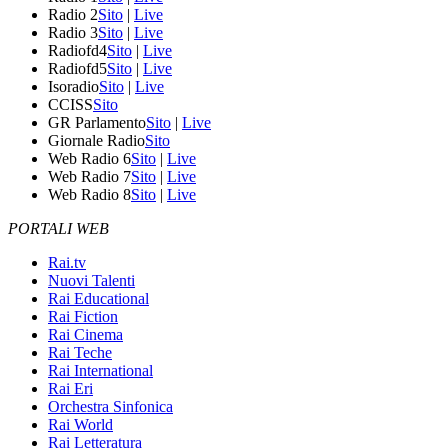
Radio 2
Sito
|
Live
Radio 3
Sito
|
Live
Radiofd4
Sito
|
Live
Radiofd5
Sito
|
Live
Isoradio
Sito
|
Live
CCISS
Sito
GR Parlamento
Sito
|
Live
Giornale Radio
Sito
Web Radio 6
Sito
|
Live
Web Radio 7
Sito
|
Live
Web Radio 8
Sito
|
Live
PORTALI WEB
Rai.tv
Nuovi Talenti
Rai Educational
Rai Fiction
Rai Cinema
Rai Teche
Rai International
Rai Eri
Orchestra Sinfonica
Rai World
Rai Letteratura