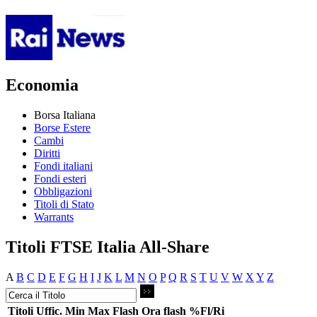
Economia
Borsa Italiana
Borse Estere
Cambi
Diritti
Fondi italiani
Fondi esteri
Obbligazioni
Titoli di Stato
Warrants
Titoli FTSE Italia All-Share
A
B
C
D
E
F
G
H
I
J
K
L
M
N
O
P
Q
R
S
T
U
V
W
X
Y
Z
Titoli
Uffic.
Min
Max
Flash
Ora flash
%Fl/Ri