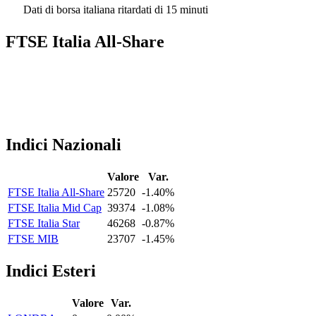
Dati di borsa italiana ritardati di 15 minuti
FTSE Italia All-Share
Indici Nazionali
Valore
Var.
FTSE Italia All-Share
25720
-1.40%
FTSE Italia Mid Cap
39374
-1.08%
FTSE Italia Star
46268
-0.87%
FTSE MIB
23707
-1.45%
Indici Esteri
Valore
Var.