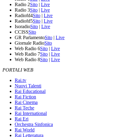
Radio 2
Sito
|
Live
Radio 3
Sito
|
Live
Radiofd4
Sito
|
Live
Radiofd5
Sito
|
Live
Isoradio
Sito
|
Live
CCISS
Sito
GR Parlamento
Sito
|
Live
Giornale Radio
Sito
Web Radio 6
Sito
|
Live
Web Radio 7
Sito
|
Live
Web Radio 8
Sito
|
Live
PORTALI WEB
Rai.tv
Nuovi Talenti
Rai Educational
Rai Fiction
Rai Cinema
Rai Teche
Rai International
Rai Eri
Orchestra Sinfonica
Rai World
Rai Letteratura