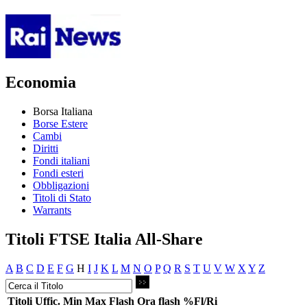
Economia
Borsa Italiana
Borse Estere
Cambi
Diritti
Fondi italiani
Fondi esteri
Obbligazioni
Titoli di Stato
Warrants
Titoli FTSE Italia All-Share
A
B
C
D
E
F
G
H
I
J
K
L
M
N
O
P
Q
R
S
T
U
V
W
X
Y
Z
Titoli
Uffic.
Min
Max
Flash
Ora flash
%Fl/Ri