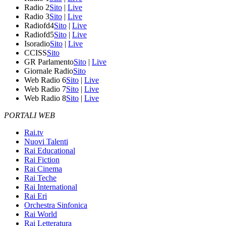
Radio 2
Sito
|
Live
Radio 3
Sito
|
Live
Radiofd4
Sito
|
Live
Radiofd5
Sito
|
Live
Isoradio
Sito
|
Live
CCISS
Sito
GR Parlamento
Sito
|
Live
Giornale Radio
Sito
Web Radio 6
Sito
|
Live
Web Radio 7
Sito
|
Live
Web Radio 8
Sito
|
Live
PORTALI WEB
Rai.tv
Nuovi Talenti
Rai Educational
Rai Fiction
Rai Cinema
Rai Teche
Rai International
Rai Eri
Orchestra Sinfonica
Rai World
Rai Letteratura