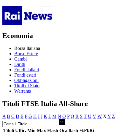
Economia
Borsa Italiana
Borse Estere
Cambi
Diritti
Fondi italiani
Fondi esteri
Obbligazioni
Titoli di Stato
Warrants
Titoli FTSE Italia All-Share
A
B
C
D
E
F
G
H
I
J
K
L
M
N
O
P
Q
R
S
T
U
V
W
X
Y
Z
Titoli
Uffic.
Min
Max
Flash
Ora flash
%Fl/Ri