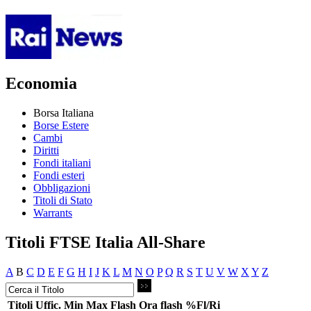
Economia
Borsa Italiana
Borse Estere
Cambi
Diritti
Fondi italiani
Fondi esteri
Obbligazioni
Titoli di Stato
Warrants
Titoli FTSE Italia All-Share
A
B
C
D
E
F
G
H
I
J
K
L
M
N
O
P
Q
R
S
T
U
V
W
X
Y
Z
Titoli
Uffic.
Min
Max
Flash
Ora flash
%Fl/Ri