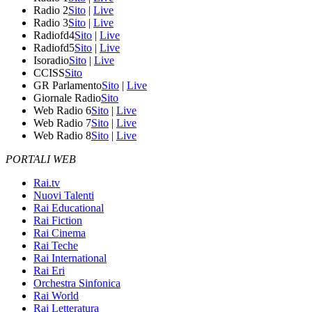
Radio 2
Sito
|
Live
Radio 3
Sito
|
Live
Radiofd4
Sito
|
Live
Radiofd5
Sito
|
Live
Isoradio
Sito
|
Live
CCISS
Sito
GR Parlamento
Sito
|
Live
Giornale Radio
Sito
Web Radio 6
Sito
|
Live
Web Radio 7
Sito
|
Live
Web Radio 8
Sito
|
Live
PORTALI WEB
Rai.tv
Nuovi Talenti
Rai Educational
Rai Fiction
Rai Cinema
Rai Teche
Rai International
Rai Eri
Orchestra Sinfonica
Rai World
Rai Letteratura